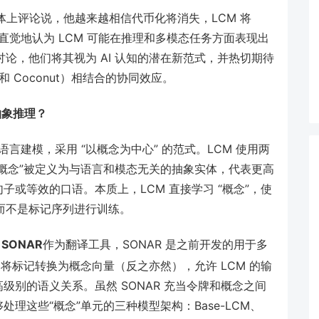
 在社交媒体上评论说，他越来越相信代币化将消失，LCM 将
他直觉地认为 LCM 可能在推理和多模态任务方面表现出
大的讨论，他们将其视为 AI 认知的潜在新范式，并热切期待
A 和 Coconut）相结合的协同效应。
抽象推理？
言建模，采用 “以概念为中心” 的范式。LCM 使用两
概念”被定义为与语言和模态无关的抽象实体，代表更高
或等效的口语。本质上，LCM 直接学习 “概念”，使
列，而不是标记序列进行训练。
用
SONAR
作为翻译工具，SONAR 是之前开发的用于多
R 将标记转换为概念向量（反之亦然），允许 LCM 的输
别的语义关系。虽然 SONAR 充当令牌和概念之间
理这些“概念”单元的三种模型架构：Base-LCM、