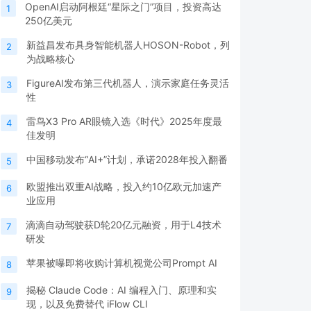
OpenAI启动阿根廷“星际之门”项目，投资高达
1
250亿美元
新益昌发布具身智能机器人HOSON-Robot，列
2
为战略核心
FigureAI发布第三代机器人，演示家庭任务灵活
3
性
雷鸟X3 Pro AR眼镜入选《时代》2025年度最
4
佳发明
中国移动发布“AI+”计划，承诺2028年投入翻番
5
欧盟推出双重AI战略，投入约10亿欧元加速产
6
业应用
滴滴自动驾驶获D轮20亿元融资，用于L4技术
7
研发
苹果被曝即将收购计算机视觉公司Prompt AI
8
揭秘 Claude Code：AI 编程入门、原理和实
9
现，以及免费替代 iFlow CLI