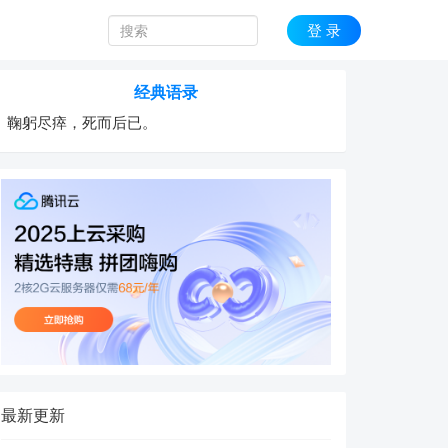
登 录
经典语录
鞠躬尽瘁，死而后已。
最新更新