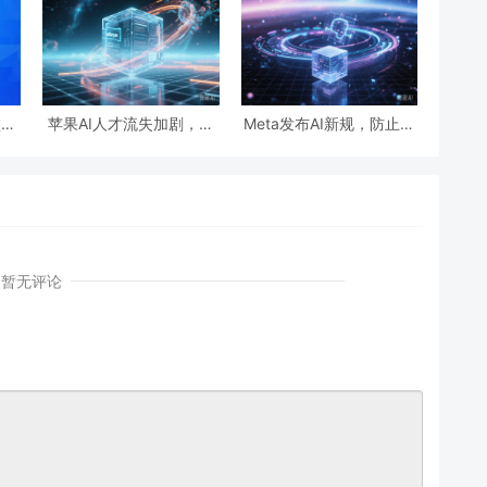
败以
苹果AI人才流失加剧，机
Meta发布AI新规，防止聊
 和
器人研究负责人转投
天机器人与未成年人进行
探索
Meta。
不当互动
动故
暂无评论