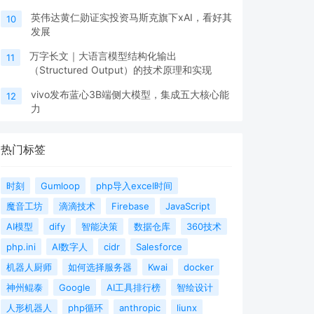
英伟达黄仁勋证实投资马斯克旗下xAI，看好其
10
发展
万字长文｜大语言模型结构化输出
11
（Structured Output）的技术原理和实现
vivo发布蓝心3B端侧大模型，集成五大核心能
12
力
热门标签
时刻
Gumloop
php导入excel时间
魔音工坊
滴滴技术
Firebase
JavaScript
AI模型
dify
智能决策
数据仓库
360技术
php.ini
AI数字人
cidr
Salesforce
机器人厨师
如何选择服务器
Kwai
docker
神州鲲泰
Google
AI工具排行榜
智绘设计
人形机器人
php循环
anthropic
liunx