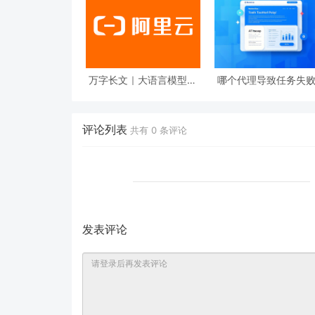
万字长文｜大语言模型结
哪个代理导致任务失
构化输出（Structured
及何时导致？来自 PSU
Output）的技术原理和实
杜克大学的研究人员
现
LLM 多代理系统的自
障归因
评论列表
共有
0
条评论
发表评论