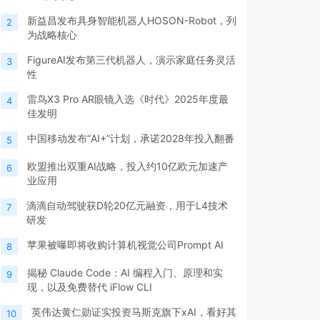
新益昌发布具身智能机器人HOSON-Robot，列
2
为战略核心
FigureAI发布第三代机器人，演示家庭任务灵活
3
性
雷鸟X3 Pro AR眼镜入选《时代》2025年度最
4
佳发明
中国移动发布“AI+”计划，承诺2028年投入翻番
5
欧盟推出双重AI战略，投入约10亿欧元加速产
6
业应用
滴滴自动驾驶获D轮20亿元融资，用于L4技术
7
研发
苹果被曝即将收购计算机视觉公司Prompt AI
8
揭秘 Claude Code：AI 编程入门、原理和实
9
现，以及免费替代 iFlow CLI
英伟达黄仁勋证实投资马斯克旗下xAI，看好其
10