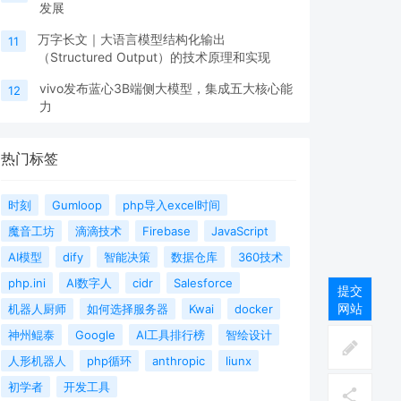
发展
万字长文｜大语言模型结构化输出
11
（Structured Output）的技术原理和实现
vivo发布蓝心3B端侧大模型，集成五大核心能
12
力
热门标签
时刻
Gumloop
php导入excel时间
魔音工坊
滴滴技术
Firebase
JavaScript
AI模型
dify
智能决策
数据仓库
360技术
php.ini
AI数字人
cidr
Salesforce
提交
网站
机器人厨师
如何选择服务器
Kwai
docker
神州鲲泰
Google
AI工具排行榜
智绘设计
人形机器人
php循环
anthropic
liunx
初学者
开发工具