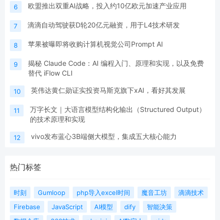
欧盟推出双重AI战略，投入约10亿欧元加速产业应用
6
滴滴自动驾驶获D轮20亿元融资，用于L4技术研发
7
苹果被曝即将收购计算机视觉公司Prompt AI
8
揭秘 Claude Code：AI 编程入门、原理和实现，以及免费
9
替代 iFlow CLI
英伟达黄仁勋证实投资马斯克旗下xAI，看好其发展
10
万字长文｜大语言模型结构化输出（Structured Output）
11
的技术原理和实现
vivo发布蓝心3B端侧大模型，集成五大核心能力
12
热门标签
时刻
Gumloop
php导入excel时间
魔音工坊
滴滴技术
Firebase
JavaScript
AI模型
dify
智能决策