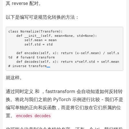
其 reverse 配对。
以下是编写可逆规范化转换的方法：
class
 Normalize(Transform):
def
__init__
(
self
, mean
=
None
, std
=
None
):
self
.mean 
=
 mean
self
.std 
=
 std
def
 encodes(
self
, x): 
return
 (x
-
self
.mean) 
/
self
.s
td  
# forward transform
def
 decodes(
self
, x): 
return
 x
*
self
.std 
+
self
.mean    
# inverse transform
就这样。
通过同时定义 和 ，fasttransform 会自动知道如何反转转
换。将此与我们之前的 PyTorch 示例进行比较 - 我们不是
编写单独的正向和反函数，而是将它们放在它们所属的位
置。
encodes
decodes