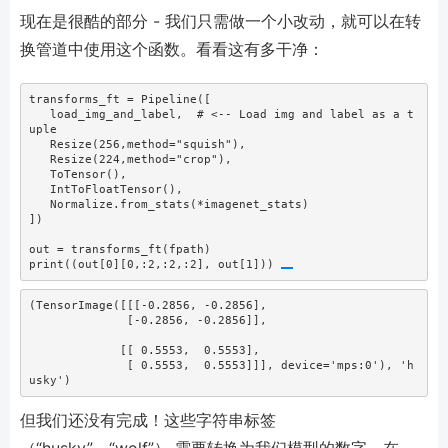
现在是很酷的部分 - 我们只需做一个小改动，就可以在转
换管道中使用这个函数。看看这有多干净：
transforms_ft 
=
 Pipeline([
   load_img_and_label,  
# <-- Load img and label as a t
uple
   Resize(
256
,method
=
"squish"
),
   Resize(
224
,method
=
"crop"
),
   ToTensor(),
   IntToFloatTensor(),
   Normalize.from_stats(
*
imagenet_stats)
])
out 
=
 transforms_ft(fpath)
print
((out[
0
][
0
,:
2
,:
2
,:
2
], out[
1
])) 
(TensorImage([[[-0.2856, -0.2856],

              [-0.2856, -0.2856]],

             [[ 0.5553,  0.5553],

              [ 0.5553,  0.5553]]], device='mps:0'), 'h
usky')
但我们还没有完成！这些字符串标签
（“husky”、“wolf”） 需要转换为我们模型的数字。在