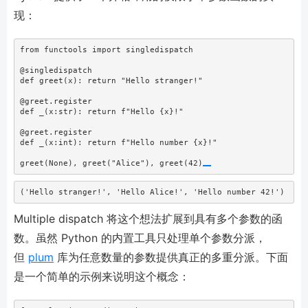
现：
from
 functools 
import
 singledispatch
@singledispatch
def
 greet(x): 
return
"Hello stranger!"
@greet.register
def
 _(x:
str
): 
return
f"Hello 
{
x
}
!"
@greet.register
def
 _(x:
int
): 
return
f"Hello number 
{
x
}
!"
greet(
None
), greet(
"Alice"
), greet(
42
)
('Hello stranger!', 'Hello Alice!', 'Hello number 42!')
Multiple dispatch 将这个想法扩展到具有多个参数的函
数。虽然 Python 的内置工具只处理单个参数分派，
但
plum
库为任意数量的参数提供真正的多重分派。下面
是一个简单的示例来说明这个概念：