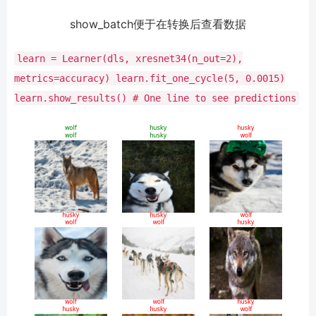
show_batch便于在转换后查看数据
learn
=
Learner(dls, xresnet34(n_out
=
2
),
metrics
=
accuracy)
learn.fit_one_cycle(
5
,
0.0015
)
learn.show_results() # One line to see predictions