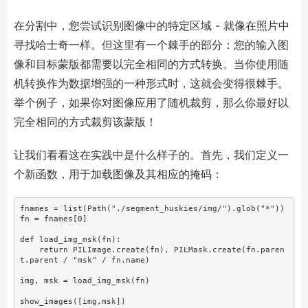
在分割中，您尝试识别图像中的特定区域 - 就像在照片中
寻找哈士奇一样。但这里有一个棘手的部分：您的输入图
像和目标蒙版都需要以完全相同的方式转换。当你使用随
机转换作为数据增强的一种形式时，这就会变得很棘手。
举个例子，如果你对图像应用了随机裁剪，那么你最好以
完全相同的方式裁剪该蒙版！
让我们看看这在实践中是什么样子的。首先，我们定义一
个新函数，用于加载图像及其相应的掩码：
fnames 
=
list
(Path(
"./segment_huskies/img/"
).glob(
"*"
))
fn 
=
 fnames[
0
]
def
 load_img_msk(fn): 
return
 PILImage.create(fn), PILMask.create(fn.paren
t.parent 
/
"msk"
/
 fn.name)
img, msk 
=
 load_img_msk(fn)
show_images([img,msk])