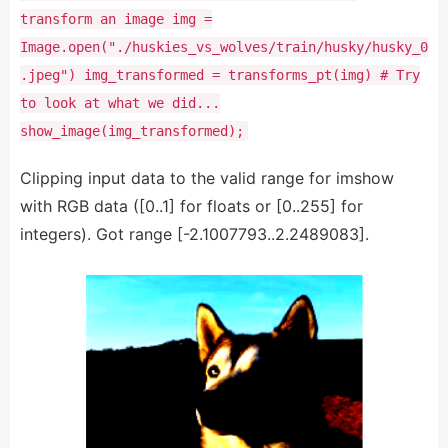
transform an image
img
=
Image.
open
(
"./huskies_vs_wolves/train/husky/husky_0
.jpeg"
)
img_transformed
=
transforms_pt(img)
# Try
to look at what we did...
show_image(img_transformed)
;
Clipping input data to the valid range for imshow
with RGB data ([0..1] for floats or [0..255] for
integers). Got range [-2.1007793..2.2489083].