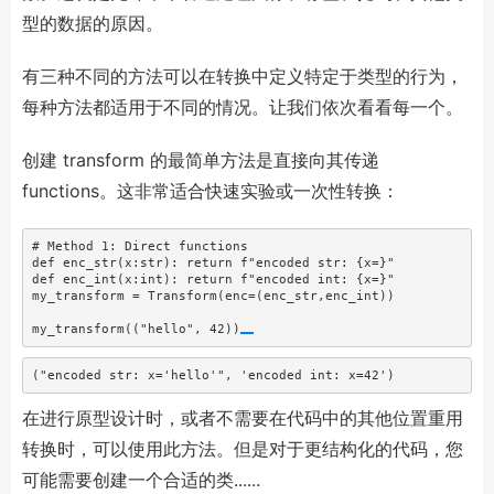
型的数据的原因。
有三种不同的方法可以在转换中定义特定于类型的行为，
每种方法都适用于不同的情况。让我们依次看看每一个。
创建 transform 的最简单方法是直接向其传递
functions。这非常适合快速实验或一次性转换：
# Method 1: Direct functions
def
 enc_str(x:
str
): 
return
f"encoded str: 
{
x
=
}
"
def
 enc_int(x:
int
): 
return
f"encoded int: 
{
x
=
}
"
my_transform 
=
 Transform(enc
=
(enc_str,enc_int))
my_transform((
"hello"
, 
42
))
("encoded str: x='hello'", 'encoded int: x=42')
在进行原型设计时，或者不需要在代码中的其他位置重用
转换时，可以使用此方法。但是对于更结构化的代码，您
可能需要创建一个合适的类......