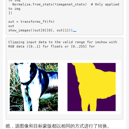
to img
  Normalize.from_stats(
*
imagenet_stats)  
# Only applied 
to img
])
out 
=
 transforms_ft(fn)
out
show_images((out[
0
][
0
], out[
1
]))
Clipping input data to the valid range for imshow with 
RGB data ([0..1] for floats or [0..255] for 
瞧，源图像和目标蒙版都以相同的方式进行了转换。