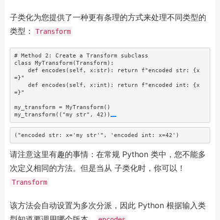
子类化为您提供了一种更有条理的方式来处理不同类型的
类型：
Transform
# Method 2: Create a Transform subclass
class
 MyTransform(Transform):
def
 encodes(
self
, x:
str
): 
return
f"encoded str: 
{
x
=
}
"
def
 encodes(
self
, x:
int
): 
return
f"encoded int: 
{
x
=
}
"
my_transform 
=
 MyTransform()
my_transform((
"my str"
, 
42
))
("encoded str: x='my str'", 'encoded int: x=42')
请注意这里有趣的事情：在常规 Python 类中，您不能多
次定义相同的方法。但是当从 子类化时，你可以！
Transform
该方法会自动设置为多次分派，因此 Python 根据输入类
型知道要调用哪个版本。
encodes