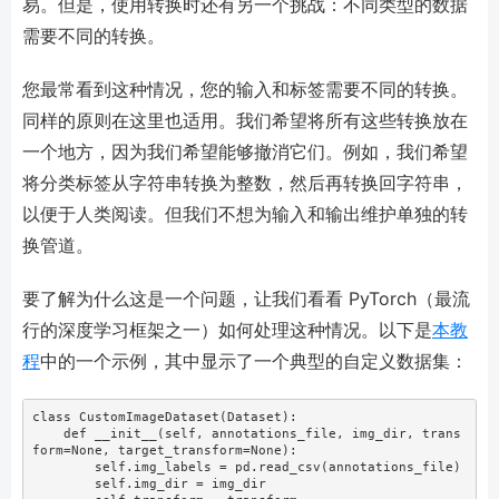
易。但是，使用转换时还有另一个挑战：不同类型的数据
需要不同的转换。
您最常看到这种情况，您的输入和标签需要不同的转换。
同样的原则在这里也适用。我们希望将所有这些转换放在
一个地方，因为我们希望能够撤消它们。例如，我们希望
将分类标签从字符串转换为整数，然后再转换回字符串，
以便于人类阅读。但我们不想为输入和输出维护单独的转
换管道。
要了解为什么这是一个问题，让我们看看 PyTorch（最流
行的深度学习框架之一）如何处理这种情况。以下是
本教
程
中的一个示例，其中显示了一个典型的自定义数据集：
class
 CustomImageDataset(Dataset):
def
__init__
(
self
, annotations_file, img_dir, trans
form
=
None
, target_transform
=
None
):
self
.img_labels 
=
 pd.read_csv(annotations_file)  
self
.img_dir 
=
 img_dir