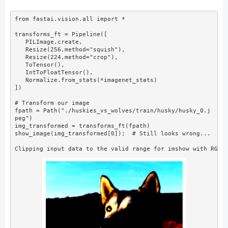
from
 fastai.vision.
all
import
*
transforms_ft 
=
 Pipeline([
   PILImage.create,
   Resize(
256
,method
=
"squish"
),
   Resize(
224
,method
=
"crop"
),
   ToTensor(),
   IntToFloatTensor(),
   Normalize.from_stats(
*
imagenet_stats)
])
# Transform our image
fpath 
=
 Path(
"./huskies_vs_wolves/train/husky/husky_0.j
peg"
)
img_transformed 
=
 transforms_ft(fpath)
show_image(img_transformed[
0
])
;
# Still looks wrong...
Clipping input data to the valid range for imshow with RGB 