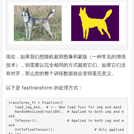
现在，如果我们想随机裁剪图像和蒙版（一种常见的增强
技术），则需要以完全相同的方式裁剪它们。如果它们没
有对齐，那么您的整个训练数据就会变得毫无意义。
以下是 fasttransform 的处理方式：
transforms_ft 
=
 Pipeline([
   load_img_msk,  
# <-- New load func for img and mask
   RandomResizedCrop(
200
),  
# Applied to both img and m
ask
   ToTensor(),              
# Applied to both img and m
ask
   IntToFloatTensor(),                   
# Only applied 