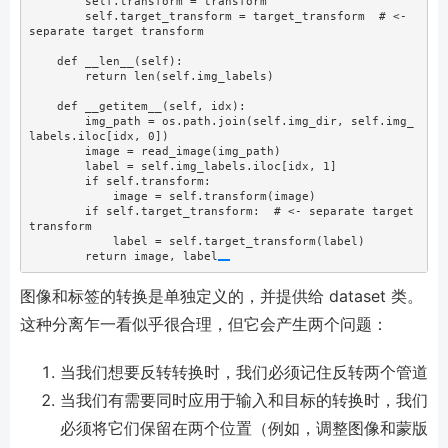
self
.transform 
=
 transform
self
.target_transform 
=
 target_transform  
# <- 
separate target transform
def
__len__
(
self
):
return
len
(
self
.img_labels)
def
__getitem__
(
self
, idx):
        img_path 
=
 os.path.join(
self
.img_dir, 
self
.img_
labels.iloc[idx, 
0
])
        image 
=
 read_image(img_path)
        label 
=
self
.img_labels.iloc[idx, 
1
]
if
self
.transform:
            image 
=
self
.transform(image)
if
self
.target_transform:  
# <- separate target 
transform
            label 
=
self
.target_transform(label)
return
 image, label
图像和标签的转换是单独定义的，并提供给 dataset 类。
这种分离乍一看似乎很合理，但它会产生两个问题：
当我们想要反转转换时，我们必须记住反转两个管道
当我们有需要同时应用于输入和目标的转换时，我们
必须将它们保留在两个位置（例如，调整图像和蒙版