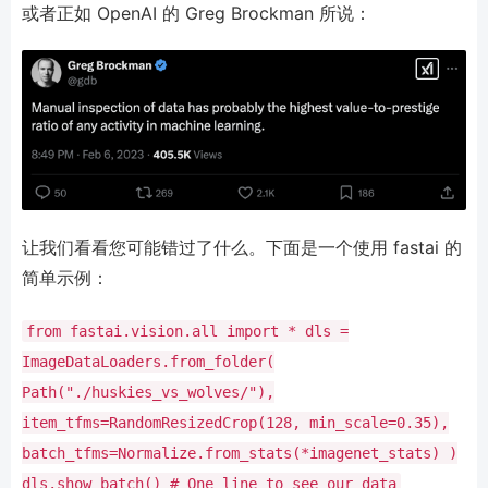
或者正如 OpenAI 的 Greg Brockman 所说：
让我们看看您可能错过了什么。下面是一个使用 fastai 的
简单示例：
from
fastai.vision.
all
import
*
dls
=
ImageDataLoaders.from_folder(
Path(
"./huskies_vs_wolves/"
),
item_tfms
=
RandomResizedCrop(
128
, min_scale
=
0.35
),
batch_tfms
=
Normalize.from_stats(
*
imagenet_stats)
)
dls.show_batch()
# One line to see our data