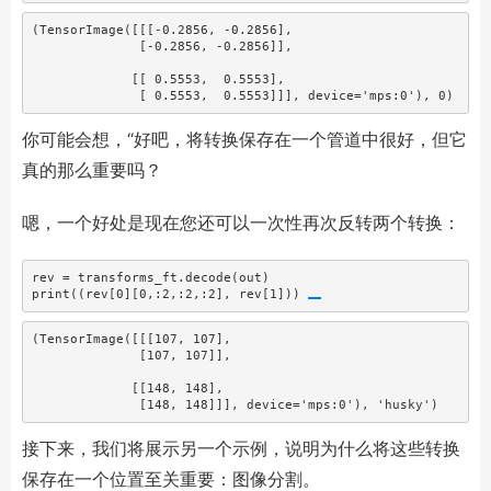
(TensorImage([[[-0.2856, -0.2856],

              [-0.2856, -0.2856]],

             [[ 0.5553,  0.5553],

              [ 0.5553,  0.5553]]], device='mps:0'), 0)
你可能会想，“好吧，将转换保存在一个管道中很好，但它
真的那么重要吗？
嗯，一个好处是现在您还可以一次性再次反转两个转换：
rev 
=
 transforms_ft.decode(out)
print
((rev[
0
][
0
,:
2
,:
2
,:
2
], rev[
1
])) 
(TensorImage([[[107, 107],

              [107, 107]],

             [[148, 148],

              [148, 148]]], device='mps:0'), 'husky')
接下来，我们将展示另一个示例，说明为什么将这些转换
保存在一个位置至关重要：图像分割。