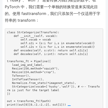
PyTorch 中，我们需要一个单独的转换管道来实现此目
的。使用 fasttransform，我们只添加另一个仅适用于字
符串的 transform：
class
 StrCategorize(Transform):
def
__init__
(
self
, vocab):
self
.vocab 
=
 vocab
self
.s2i 
=
 {s:i 
for
 i,s 
in
enumerate
(vocab)}
self
.i2s 
=
 {i:s 
for
 i,s 
in
enumerate
(vocab)}
def
 encodes(
self
, s:
str
): 
return
self
.s2i[s]
def
 decodes(
self
, i:
int
): 
return
self
.i2s[i]
transforms_ft 
=
 Pipeline([
   load_img_and_label,
   Resize(
256
,method
=
"squish"
),
   Resize(
224
,method
=
"crop"
),
   ToTensor(),
   IntToFloatTensor(),
   Normalize.from_stats(
*
imagenet_stats),
   StrCategorize(vocab
=
[
'husky'
,
'wolf'
]), 
# <-- Transfo
rm is just for the target label
])
out 
=
 transforms_ft(fpath)
print
((out[
0
][
0
,:
2
,:
2
,:
2
], out[
1
])) 