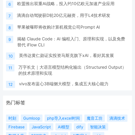
欧盟推出双重AI战略，投入约10亿欧元加速产业应用
6
滴滴自动驾驶获D轮20亿元融资，用于L4技术研发
7
苹果被曝即将收购计算机视觉公司Prompt AI
8
揭秘 Claude Code：AI 编程入门、原理和实现，以及免费
9
替代 iFlow CLI
英伟达黄仁勋证实投资马斯克旗下xAI，看好其发展
10
万字长文｜大语言模型结构化输出（Structured Output）
11
的技术原理和实现
vivo发布蓝心3B端侧大模型，集成五大核心能力
12
热门标签
时刻
Gumloop
php导入excel时间
魔音工坊
滴滴技术
Firebase
JavaScript
AI模型
dify
智能决策