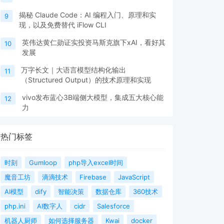
揭秘 Claude Code：AI 编程入门、原理和实
9
现，以及免费替代 iFlow CLI
英伟达黄仁勋证实投资马斯克旗下xAI，看好其
10
发展
万字长文｜大语言模型结构化输出
11
（Structured Output）的技术原理和实现
vivo发布蓝心3B端侧大模型，集成五大核心能
12
力
热门标签
时刻
Gumloop
php导入excel时间
魔音工坊
滴滴技术
Firebase
JavaScript
AI模型
dify
智能决策
数据仓库
360技术
php.ini
AI数字人
cidr
Salesforce
机器人厨师
如何选择服务器
Kwai
docker