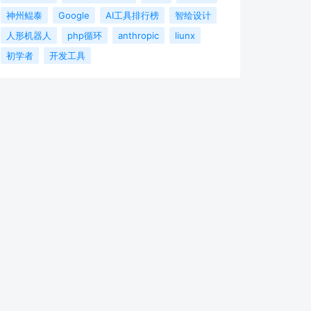
神州鲲泰
Google
AI工具排行榜
智绘设计
人形机器人
php循环
anthropic
liunx
初学者
开发工具