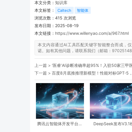
本文分类：
知识库
本文标签：
Caltech
智能体
浏览次数：
415
次浏览
发布日期：2025-08-19
本文链接：
https://www.willenyao.com/a/967.html
本文内容通过AI工具匹配关键字智能整合而成，
诺。如有其他问题，请联系我们（邮箱：97025148
上一篇 >
‘医睿’AI诊断准确率超95%！入驻50家三
下一篇 >
百度8月底推推理新模型！性能对标GPT-5，
腾讯云智能体开发平台升
DeepSeek发布V3.1
级3.0版，全面开放AI落地
型，提升推理速度与