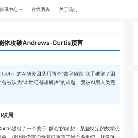
资讯中心
在线图表
关于我们
体攻破Andrews-Curtis预言
tech）的AI研究团队用两个"数字侦探"联手破解了困
想。这个曾被认为"本世纪都难解决"的难题，竟被AI用人类完
I破局
ton Curtis提出了一个关于"群论"的猜想：某些特定的数学变
简单，却让数学家们拿着纸笔算了半个多世纪。就像玩一