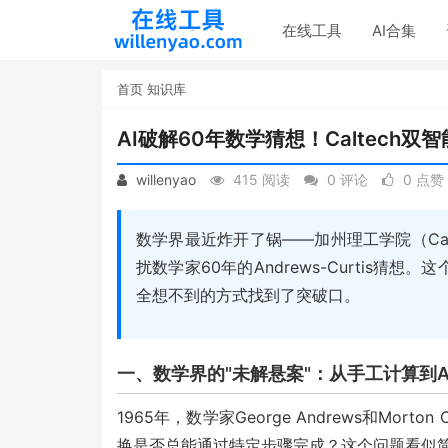
在线工具
AI合集
首页
知识库
AI破解60年数学猜想！Caltech双智能
willenyao
415 阅读
0 评论
0 点赞
数学界最近炸开了锅——加州理工学院（Cal
扰数学家60年的Andrews-Curtis猜
全想不到的方式找到了突破口。
一、数学界的"未解悬案"：从手工计算到A
1965年，数学家George Andrews和Mor
换是否总能通过特定步骤完成？这个问题看似