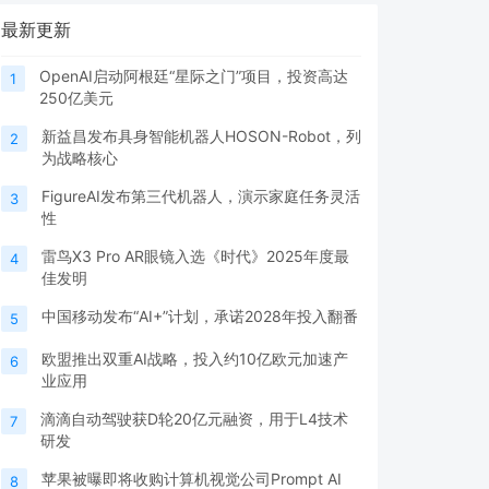
最新更新
OpenAI启动阿根廷“星际之门”项目，投资高达
1
250亿美元
新益昌发布具身智能机器人HOSON-Robot，列
2
为战略核心
FigureAI发布第三代机器人，演示家庭任务灵活
3
性
雷鸟X3 Pro AR眼镜入选《时代》2025年度最
4
佳发明
中国移动发布“AI+”计划，承诺2028年投入翻番
5
欧盟推出双重AI战略，投入约10亿欧元加速产
6
业应用
滴滴自动驾驶获D轮20亿元融资，用于L4技术
7
研发
苹果被曝即将收购计算机视觉公司Prompt AI
8