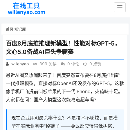
Togg
navig
首页
知识库
百度8月底推推理新模型！性能对标GPT-5，
文心5.0备战AI巨头争霸赛
willenyao
399 阅读
0 评论
0 点赞
最近AI圈又热闹起来了！百度突然宣布要在8月底推出新
一代推理模型，直接对标OpenAI还没发布的GPT-5。这就
像手机厂商提前叫板苹果的下一代iPhone，火药味十足。
大家都在问：国产大模型这次能弯道超车吗？
现在企业用AI最头疼什么？不是技术不够炫，而是模
型在实际业务中"掉链子"——要么反应慢得像树懒，