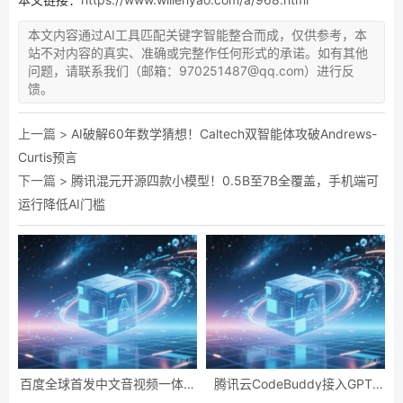
本文内容通过AI工具匹配关键字智能整合而成，仅供参考，本
站不对内容的真实、准确或完整作任何形式的承诺。如有其他
问题，请联系我们（邮箱：970251487@qq.com）进行反
馈。
上一篇 >
AI破解60年数学猜想！Caltech双智能体攻破Andrews-
Curtis预言
下一篇 >
腾讯混元开源四款小模型！0.5B至7B全覆盖，手机端可
运行降低AI门槛
百度全球首发中文音视频一体化
腾讯云CodeBuddy接入GPT-
模型“蒸汽机2.0”，实现毫秒级音
5！开发效率提升10倍，国际版