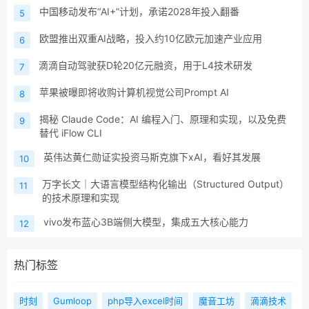
中国移动发布“AI+”计划，承诺2028年投入翻番
5
欧盟推出双重AI战略，投入约10亿欧元加速产业应用
6
滴滴自动驾驶获D轮20亿元融资，用于L4技术研发
7
苹果被曝即将收购计算机视觉公司Prompt AI
8
揭秘 Claude Code：AI 编程入门、原理和实现，以及免费
9
替代 iFlow CLI
英伟达黄仁勋证实投资马斯克旗下xAI，看好其发展
10
万字长文｜大语言模型结构化输出（Structured Output）
11
的技术原理和实现
vivo发布蓝心3B端侧大模型，集成五大核心能力
12
热门标签
时刻
Gumloop
php导入excel时间
魔音工坊
滴滴技术