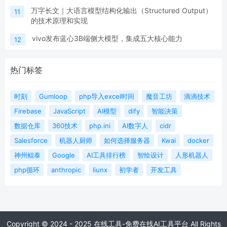
万字长文｜大语言模型结构化输出（Structured Output）
11
的技术原理和实现
vivo发布蓝心3B端侧大模型，集成五大核心能力
12
热门标签
时刻
Gumloop
php导入excel时间
魔音工坊
滴滴技术
Firebase
JavaScript
AI模型
dify
智能决策
数据仓库
360技术
php.ini
AI数字人
cidr
Salesforce
机器人厨师
如何选择服务器
Kwai
docker
神州鲲泰
Google
AI工具排行榜
智绘设计
人形机器人
php循环
anthropic
liunx
初学者
开发工具
Copyright © 2024 - 2025 在线工具-免费在线AI工具平台 All Rights