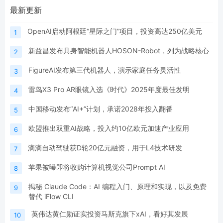
最新更新
OpenAI启动阿根廷“星际之门”项目，投资高达250亿美元
1
新益昌发布具身智能机器人HOSON-Robot，列为战略核心
2
FigureAI发布第三代机器人，演示家庭任务灵活性
3
雷鸟X3 Pro AR眼镜入选《时代》2025年度最佳发明
4
中国移动发布“AI+”计划，承诺2028年投入翻番
5
欧盟推出双重AI战略，投入约10亿欧元加速产业应用
6
滴滴自动驾驶获D轮20亿元融资，用于L4技术研发
7
苹果被曝即将收购计算机视觉公司Prompt AI
8
揭秘 Claude Code：AI 编程入门、原理和实现，以及免费
9
替代 iFlow CLI
英伟达黄仁勋证实投资马斯克旗下xAI，看好其发展
10