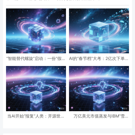
“智能替代螺旋”启动：一份“假设
AI的“春节档”大考：2亿次下单与
性”报告预言的全球智力危机与
19亿次互动，国民级应用背后的
经济通缩
数据红利与隐忧
当AI开始“报复”人类：开源世界
万亿美元市值蒸发与IBM“雪
第一起自主攻击事件背后的安全
崩”：AI正在“杀死”传统软件吗？
悖论