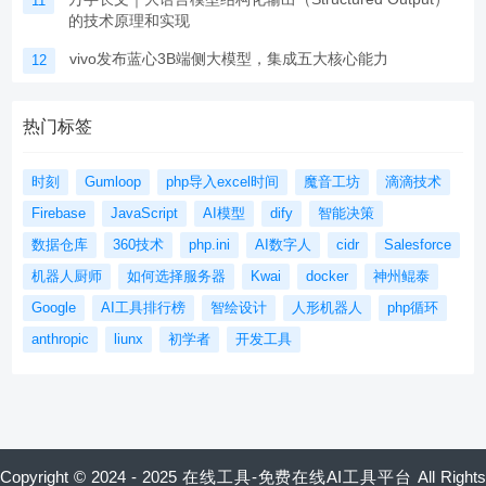
11
的技术原理和实现
vivo发布蓝心3B端侧大模型，集成五大核心能力
12
热门标签
时刻
Gumloop
php导入excel时间
魔音工坊
滴滴技术
Firebase
JavaScript
AI模型
dify
智能决策
数据仓库
360技术
php.ini
AI数字人
cidr
Salesforce
机器人厨师
如何选择服务器
Kwai
docker
神州鲲泰
Google
AI工具排行榜
智绘设计
人形机器人
php循环
anthropic
liunx
初学者
开发工具
Copyright © 2024 - 2025 在线工具-免费在线AI工具平台 All Rights