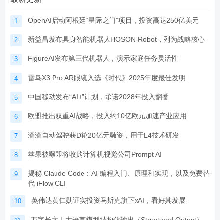
OpenAI启动阿根廷“星际之门”项目，投资高达250亿美元
1
新益昌发布具身智能机器人HOSON-Robot，列为战略核心
2
FigureAI发布第三代机器人，演示家庭任务灵活性
3
雷鸟X3 Pro AR眼镜入选《时代》2025年度最佳发明
4
中国移动发布“AI+”计划，承诺2028年投入翻番
5
欧盟推出双重AI战略，投入约10亿欧元加速产业应用
6
滴滴自动驾驶获D轮20亿元融资，用于L4技术研发
7
苹果被曝即将收购计算机视觉公司Prompt AI
8
揭秘 Claude Code：AI 编程入门、原理和实现，以及免费替
9
代 iFlow CLI
英伟达黄仁勋证实投资马斯克旗下xAI，看好其发展
10
万字长文｜大语言模型结构化输出（Structured Output）