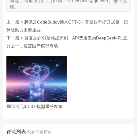
问题，请联系我们（邮箱：970251487@qq.com）进行反
馈。
上一篇 >
腾讯云CodeBuddy接入GPT-5！开发效率提升10倍，国
际版助力出海企业
下一篇 >
百度文心X1价格战亮剑！API费用仅为DeepSeek-R1五
分之一，逼宫国产模型市场
腾讯混元3D 3.0模型重磅发布，
建模精度提升3倍助力专业级3D
内容创作。
评论列表
共有
0
条评论