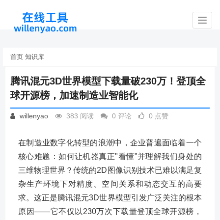
Toggl
navig
首页
知识库
腾讯混元3D世界模型下载量破230万！登顶全
球开源榜，加速制造业智能化
willenyao
383 阅读
0 评论
0 点赞
在制造业数字化转型的浪潮中，企业普遍面临着一个
核心难题：如何让机器真正"看懂"并理解我们身处的
三维物理世界？传统的2D图像识别技术已难以满足复
杂生产环境下对精度、空间关系和动态交互的高要
求。这正是腾讯混元3D世界模型引发广泛关注的根本
原因——它不仅以230万次下载量登顶全球开源榜，