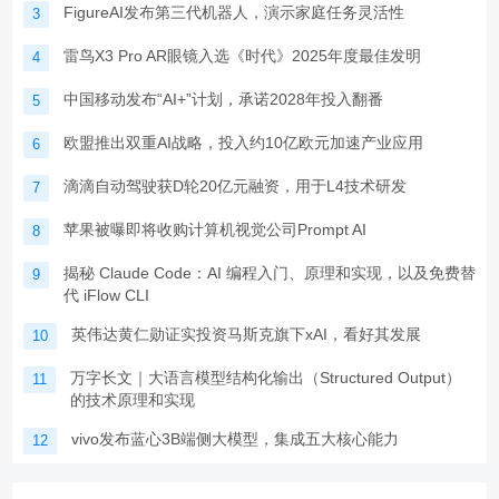
FigureAI发布第三代机器人，演示家庭任务灵活性
3
雷鸟X3 Pro AR眼镜入选《时代》2025年度最佳发明
4
中国移动发布“AI+”计划，承诺2028年投入翻番
5
欧盟推出双重AI战略，投入约10亿欧元加速产业应用
6
滴滴自动驾驶获D轮20亿元融资，用于L4技术研发
7
苹果被曝即将收购计算机视觉公司Prompt AI
8
揭秘 Claude Code：AI 编程入门、原理和实现，以及免费替
9
代 iFlow CLI
英伟达黄仁勋证实投资马斯克旗下xAI，看好其发展
10
万字长文｜大语言模型结构化输出（Structured Output）
11
的技术原理和实现
vivo发布蓝心3B端侧大模型，集成五大核心能力
12