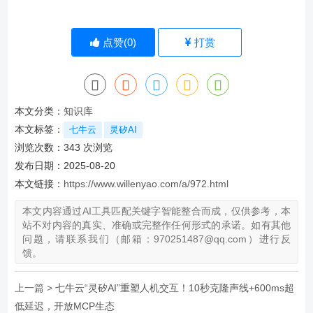
点赞(
0
)
打赏
本文分类：
知识库
本文标签：
七牛云
灵矽AI
浏览次数：
343
次浏览
发布日期：2025-08-20
本文链接：
https://www.willenyao.com/a/972.html
本文内容通过AI工具匹配关键字智能整合而成，仅供参考，本
站不对内容的真实、准确或完整作任何形式的承诺。如有其他
问题，请联系我们（邮箱：970251487@qq.com）进行反
馈。
上一篇 >
七牛云“灵矽AI”重塑人机交互！10秒克隆声线+600ms超
低延迟，开放MCP生态