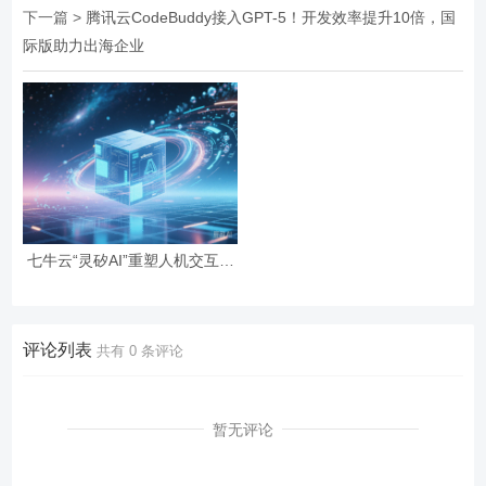
下一篇 >
腾讯云CodeBuddy接入GPT-5！开发效率提升10倍，国
际版助力出海企业
七牛云“灵矽AI”重塑人机交互！
10秒克隆声线+600ms超低延
迟，开放MCP生态
评论列表
共有
0
条评论
暂无评论