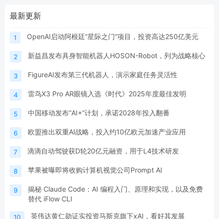
最新更新
OpenAI启动阿根廷“星际之门”项目，投资高达250亿美元
1
新益昌发布具身智能机器人HOSON-Robot，列为战略核心
2
FigureAI发布第三代机器人，演示家庭任务灵活性
3
雷鸟X3 Pro AR眼镜入选《时代》2025年度最佳发明
4
中国移动发布“AI+”计划，承诺2028年投入翻番
5
欧盟推出双重AI战略，投入约10亿欧元加速产业应用
6
滴滴自动驾驶获D轮20亿元融资，用于L4技术研发
7
苹果被曝即将收购计算机视觉公司Prompt AI
8
揭秘 Claude Code：AI 编程入门、原理和实现，以及免费
9
替代 iFlow CLI
英伟达黄仁勋证实投资马斯克旗下xAI，看好其发展
10