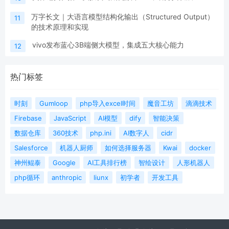
万字长文｜大语言模型结构化输出（Structured Output）
11
的技术原理和实现
vivo发布蓝心3B端侧大模型，集成五大核心能力
12
热门标签
时刻
Gumloop
php导入excel时间
魔音工坊
滴滴技术
Firebase
JavaScript
AI模型
dify
智能决策
数据仓库
360技术
php.ini
AI数字人
cidr
Salesforce
机器人厨师
如何选择服务器
Kwai
docker
神州鲲泰
Google
AI工具排行榜
智绘设计
人形机器人
php循环
anthropic
liunx
初学者
开发工具