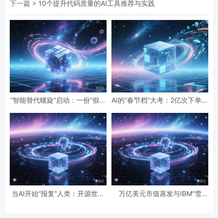
下一篇 >
10个提升代码质量的AI工具推荐与实践
“智能替代螺旋”启动：一份“假设
AI的“春节档”大考：2亿次下单与
性”报告预言的全球智力危机与
19亿次互动，国民级应用背后的
经济通缩
数据红利与隐忧
当AI开始“报复”人类：开源世界
万亿美元市值蒸发与IBM“雪
第一起自主攻击事件背后的安全
崩”：AI正在“杀死”传统软件吗？
悖论