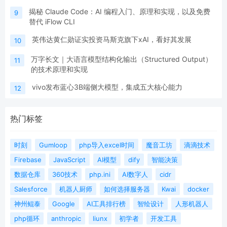
揭秘 Claude Code：AI 编程入门、原理和实现，以及免费
9
替代 iFlow CLI
英伟达黄仁勋证实投资马斯克旗下xAI，看好其发展
10
万字长文｜大语言模型结构化输出（Structured Output）
11
的技术原理和实现
vivo发布蓝心3B端侧大模型，集成五大核心能力
12
热门标签
时刻
Gumloop
php导入excel时间
魔音工坊
滴滴技术
Firebase
JavaScript
AI模型
dify
智能决策
数据仓库
360技术
php.ini
AI数字人
cidr
Salesforce
机器人厨师
如何选择服务器
Kwai
docker
神州鲲泰
Google
AI工具排行榜
智绘设计
人形机器人
php循环
anthropic
liunx
初学者
开发工具