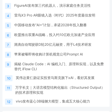
FigureAI发布第三代机器人，演示家庭任务灵活性
3
雷鸟X3 Pro AR眼镜入选《时代》2025年度最佳发明
4
中国移动发布“AI+”计划，承诺2028年投入翻番
5
欧盟推出双重AI战略，投入约10亿欧元加速产业应用
6
滴滴自动驾驶获D轮20亿元融资，用于L4技术研发
7
苹果被曝即将收购计算机视觉公司Prompt AI
8
揭秘 Claude Code：AI 编程入门、原理和实现，以及免费
9
替代 iFlow CLI
英伟达黄仁勋证实投资马斯克旗下xAI，看好其发展
10
万字长文｜大语言模型结构化输出（Structured Output）
11
的技术原理和实现
vivo发布蓝心3B端侧大模型，集成五大核心能力
12