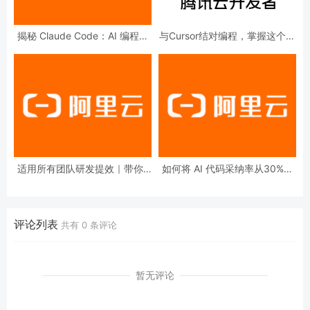
揭秘 Claude Code：AI 编程入
与Cursor结对编程，掌握这个方
门、原理和实现，以及免费替代
法效率起飞！
iFlow CLI
适用所有团队研发提效｜带你1
如何将 AI 代码采纳率从30%提
分钟上手基于Claude Code的AI
升到80%？
代码评审实践
评论列表
共有
0
条评论
暂无评论