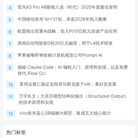
雷鸟X3 Pro AR眼镜入选《时代》2025年度最佳发明
4
中国移动发布“AI+”计划，承诺2028年投入翻番
5
欧盟推出双重AI战略，投入约10亿欧元加速产业应用
6
滴滴自动驾驶获D轮20亿元融资，用于L4技术研发
7
苹果被曝即将收购计算机视觉公司Prompt AI
8
揭秘 Claude Code：AI 编程入门、原理和实现，以及免费
9
替代 iFlow CLI
英伟达黄仁勋证实投资马斯克旗下xAI，看好其发展
10
万字长文｜大语言模型结构化输出（Structured Output）
11
的技术原理和实现
vivo发布蓝心3B端侧大模型，集成五大核心能力
12
热门标签