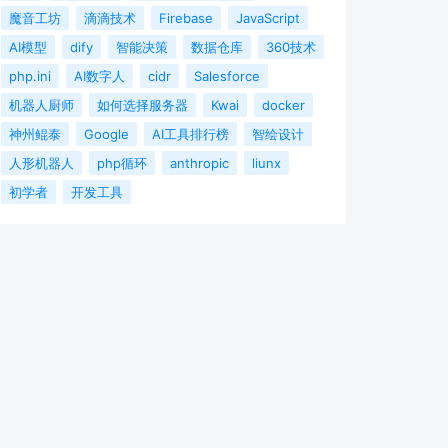
魔音工坊
滴滴技术
Firebase
JavaScript
AI模型
dify
智能决策
数据仓库
360技术
php.ini
AI数字人
cidr
Salesforce
机器人厨师
如何选择服务器
Kwai
docker
神州鲲泰
Google
AI工具排行榜
智绘设计
人形机器人
php循环
anthropic
liunx
初学者
开发工具