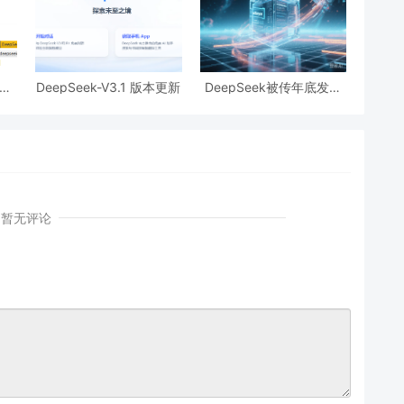
 发
DeepSeek-V3.1 版本更新
DeepSeek被传年底发布
I
AI智能体模型，瞄准多步
操作与自主学习。
暂无评论