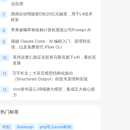
业应用
滴滴自动驾驶获D轮20亿元融资，用于L4技术
7
研发
苹果被曝即将收购计算机视觉公司Prompt AI
8
揭秘 Claude Code：AI 编程入门、原理和实
9
现，以及免费替代 iFlow CLI
英伟达黄仁勋证实投资马斯克旗下xAI，看好其
10
发展
万字长文｜大语言模型结构化输出
11
（Structured Output）的技术原理和实现
vivo发布蓝心3B端侧大模型，集成五大核心能
12
力
热门标签
时刻
Gumloop
php导入excel时间