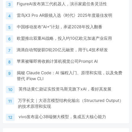
FigureAI发布第三代机器人，演示家庭任务灵活性
3
雷鸟X3 Pro AR眼镜入选《时代》2025年度最佳发明
4
中国移动发布“AI+”计划，承诺2028年投入翻番
5
欧盟推出双重AI战略，投入约10亿欧元加速产业应用
6
滴滴自动驾驶获D轮20亿元融资，用于L4技术研发
7
苹果被曝即将收购计算机视觉公司Prompt AI
8
揭秘 Claude Code：AI 编程入门、原理和实现，以及免费
9
替代 iFlow CLI
英伟达黄仁勋证实投资马斯克旗下xAI，看好其发展
10
万字长文｜大语言模型结构化输出（Structured Output）
11
的技术原理和实现
vivo发布蓝心3B端侧大模型，集成五大核心能力
12