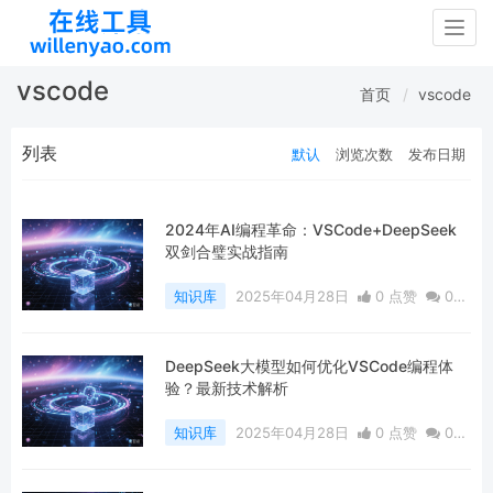
Togg
navig
vscode
首页
vscode
列表
默认
浏览次数
发布日期
2024年AI编程革命：VSCode+DeepSeek
双剑合璧实战指南
知识库
2025年04月28日
0 点赞
0
评论
331 浏览
DeepSeek大模型如何优化VSCode编程体
验？最新技术解析
知识库
2025年04月28日
0 点赞
0
评论
376 浏览