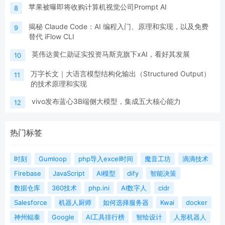
苹果被曝即将收购计算机视觉公司Prompt AI
8
揭秘 Claude Code：AI 编程入门、原理和实现，以及免费
9
替代 iFlow CLI
英伟达黄仁勋证实投资马斯克旗下xAI，看好其发展
10
万字长文｜大语言模型结构化输出（Structured Output）
11
的技术原理和实现
vivo发布蓝心3B端侧大模型，集成五大核心能力
12
热门标签
时刻
Gumloop
php导入excel时间
魔音工坊
滴滴技术
Firebase
JavaScript
AI模型
dify
智能决策
数据仓库
360技术
php.ini
AI数字人
cidr
Salesforce
机器人厨师
如何选择服务器
Kwai
docker
神州鲲泰
Google
AI工具排行榜
智绘设计
人形机器人