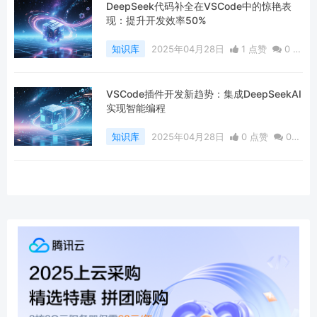
DeepSeek代码补全在VSCode中的惊艳表
现：提升开发效率50%
知识库
2025年04月28日
1 点赞
0
评
论
375 浏览
VSCode插件开发新趋势：集成DeepSeekAI
实现智能编程
知识库
2025年04月28日
0 点赞
0
评论
459 浏览