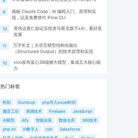
揭秘 Claude Code：AI 编程入门、原理和实
9
现，以及免费替代 iFlow CLI
英伟达黄仁勋证实投资马斯克旗下xAI，看好其
10
发展
万字长文｜大语言模型结构化输出
11
（Structured Output）的技术原理和实现
vivo发布蓝心3B端侧大模型，集成五大核心能
12
力
热门标签
时刻
Gumloop
php导入excel时间
魔音工坊
滴滴技术
Firebase
JavaScript
AI模型
dify
智能决策
数据仓库
360技术
php.ini
AI数字人
cidr
Salesforce
机器人厨师
如何选择服务器
Kwai
docker