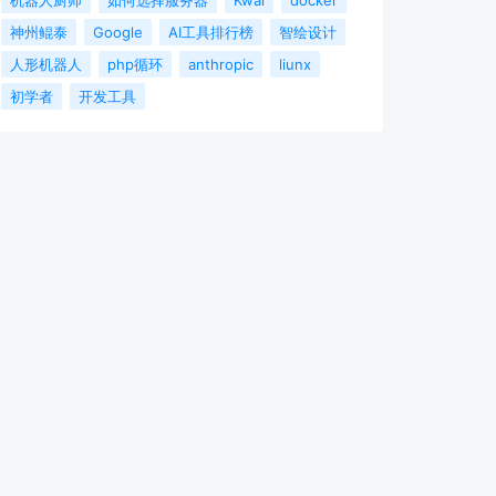
神州鲲泰
Google
AI工具排行榜
智绘设计
人形机器人
php循环
anthropic
liunx
初学者
开发工具