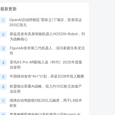
最新更新
OpenAI启动阿根廷“星际之门”项目，投资高达
1
250亿美元
新益昌发布具身智能机器人HOSON-Robot，列
2
为战略核心
FigureAI发布第三代机器人，演示家庭任务灵活
3
性
雷鸟X3 Pro AR眼镜入选《时代》2025年度最
4
佳发明
中国移动发布“AI+”计划，承诺2028年投入翻番
5
欧盟推出双重AI战略，投入约10亿欧元加速产
6
业应用
滴滴自动驾驶获D轮20亿元融资，用于L4技术
7
研发
苹果被曝即将收购计算机视觉公司Prompt AI
8