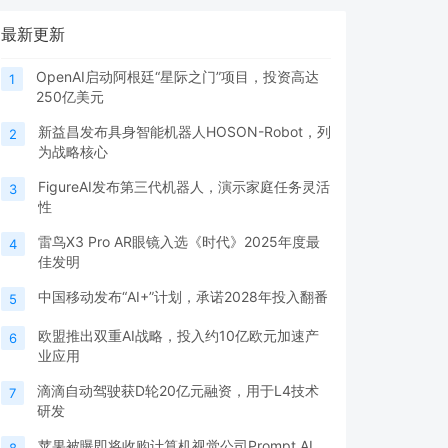
最新更新
OpenAI启动阿根廷“星际之门”项目，投资高达
1
250亿美元
新益昌发布具身智能机器人HOSON-Robot，列
2
为战略核心
FigureAI发布第三代机器人，演示家庭任务灵活
3
性
雷鸟X3 Pro AR眼镜入选《时代》2025年度最
4
佳发明
中国移动发布“AI+”计划，承诺2028年投入翻番
5
欧盟推出双重AI战略，投入约10亿欧元加速产
6
业应用
滴滴自动驾驶获D轮20亿元融资，用于L4技术
7
研发
苹果被曝即将收购计算机视觉公司Prompt AI
8