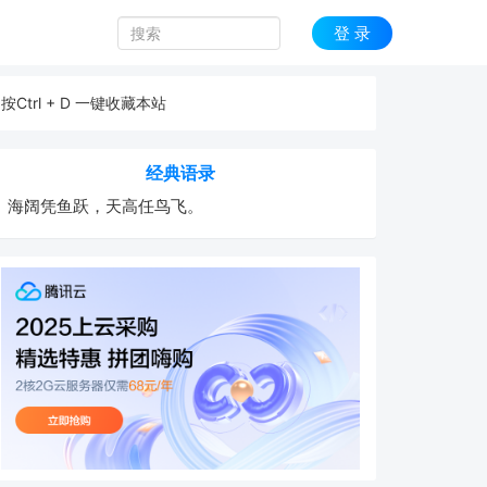
登 录
按Ctrl + D 一键收藏本站
经典语录
海阔凭鱼跃，天高任鸟飞。