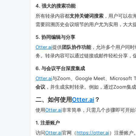
4. 强大的搜索功能
所有转录内容都
支持关键词搜索
，用户可以在
需要回溯历史会议细节的用户尤为实用，大大
5. 协同编辑与分享
Otter.ai
提供
团队协作功能
，允许多个用户同时
务。转录内容可以通过链接或邮件轻松分享，
6. 与会议平台深度集成
Otter.ai
与Zoom、Google Meet、Micro
会议
，并生成实时转录。例如，通过Zoom集
二、如何使用
Otter.ai
？
使用
Otter.ai
非常简单，只需几个步骤即可开始
1. 注册账户
访问
Otter.ai
官网（
https://otter.ai
）注册账户