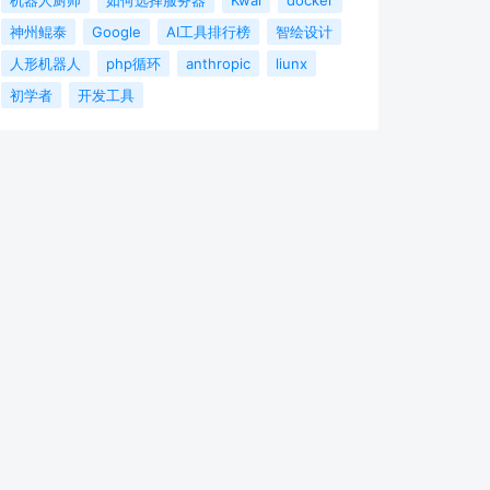
神州鲲泰
Google
AI工具排行榜
智绘设计
人形机器人
php循环
anthropic
liunx
初学者
开发工具