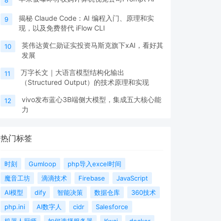
揭秘 Claude Code：AI 编程入门、原理和实
9
现，以及免费替代 iFlow CLI
英伟达黄仁勋证实投资马斯克旗下xAI，看好其
10
发展
万字长文｜大语言模型结构化输出
11
（Structured Output）的技术原理和实现
vivo发布蓝心3B端侧大模型，集成五大核心能
12
力
热门标签
时刻
Gumloop
php导入excel时间
魔音工坊
滴滴技术
Firebase
JavaScript
AI模型
dify
智能决策
数据仓库
360技术
php.ini
AI数字人
cidr
Salesforce
机器人厨师
如何选择服务器
Kwai
docker