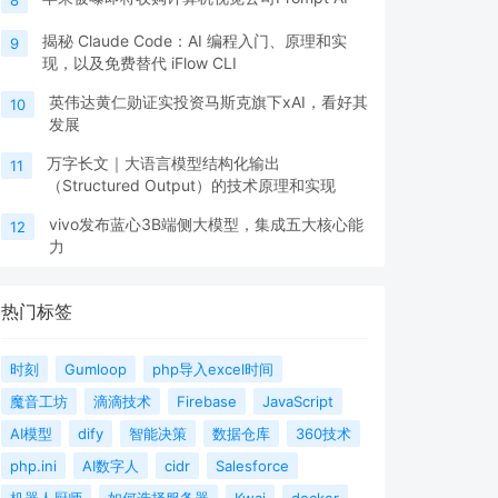
揭秘 Claude Code：AI 编程入门、原理和实
9
现，以及免费替代 iFlow CLI
英伟达黄仁勋证实投资马斯克旗下xAI，看好其
10
发展
万字长文｜大语言模型结构化输出
11
（Structured Output）的技术原理和实现
vivo发布蓝心3B端侧大模型，集成五大核心能
12
力
热门标签
时刻
Gumloop
php导入excel时间
魔音工坊
滴滴技术
Firebase
JavaScript
AI模型
dify
智能决策
数据仓库
360技术
php.ini
AI数字人
cidr
Salesforce
机器人厨师
如何选择服务器
Kwai
docker