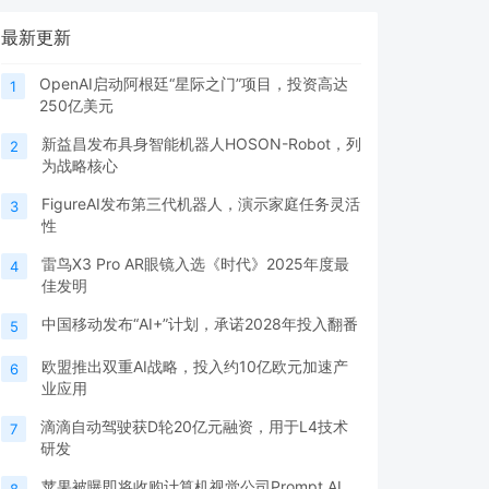
最新更新
OpenAI启动阿根廷“星际之门”项目，投资高达
1
250亿美元
新益昌发布具身智能机器人HOSON-Robot，列
2
为战略核心
FigureAI发布第三代机器人，演示家庭任务灵活
3
性
雷鸟X3 Pro AR眼镜入选《时代》2025年度最
4
佳发明
中国移动发布“AI+”计划，承诺2028年投入翻番
5
欧盟推出双重AI战略，投入约10亿欧元加速产
6
业应用
滴滴自动驾驶获D轮20亿元融资，用于L4技术
7
研发
苹果被曝即将收购计算机视觉公司Prompt AI
8