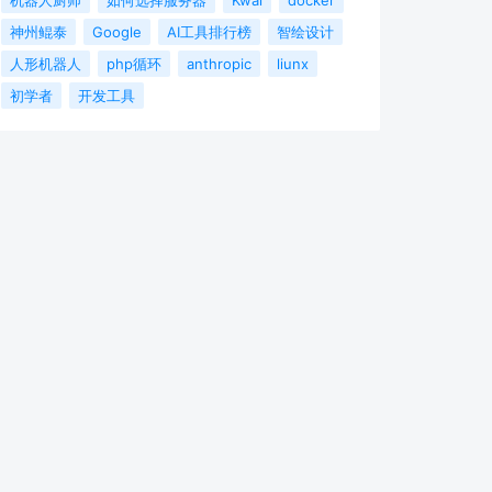
神州鲲泰
Google
AI工具排行榜
智绘设计
人形机器人
php循环
anthropic
liunx
初学者
开发工具