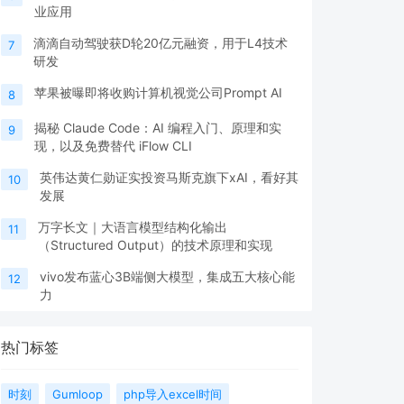
业应用
滴滴自动驾驶获D轮20亿元融资，用于L4技术
7
研发
苹果被曝即将收购计算机视觉公司Prompt AI
8
揭秘 Claude Code：AI 编程入门、原理和实
9
现，以及免费替代 iFlow CLI
英伟达黄仁勋证实投资马斯克旗下xAI，看好其
10
发展
万字长文｜大语言模型结构化输出
11
（Structured Output）的技术原理和实现
vivo发布蓝心3B端侧大模型，集成五大核心能
12
力
热门标签
时刻
Gumloop
php导入excel时间