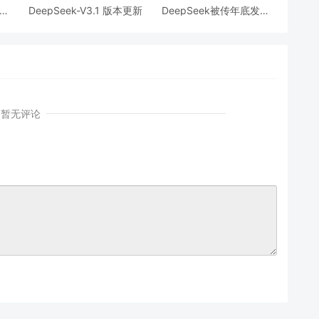
 发
DeepSeek-V3.1 版本更新
DeepSeek被传年底发布
I
AI智能体模型，瞄准多步
操作与自主学习。
暂无评论