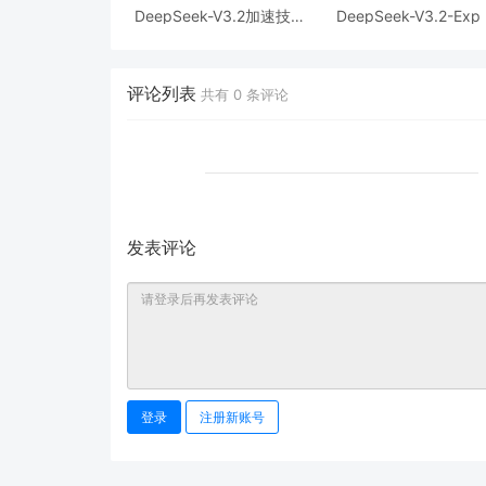
DeepSeek-V3.2加速技术
DeepSeek-V3.2-Exp
详解，效果惊人的秘密？
布，训练推理提效，AP
同步降价
评论列表
共有
0
条评论
发表评论
登录
注册新账号