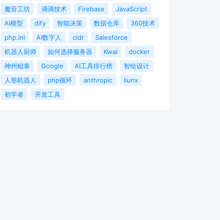
魔音工坊
滴滴技术
Firebase
JavaScript
AI模型
dify
智能决策
数据仓库
360技术
php.ini
AI数字人
cidr
Salesforce
机器人厨师
如何选择服务器
Kwai
docker
神州鲲泰
Google
AI工具排行榜
智绘设计
人形机器人
php循环
anthropic
liunx
初学者
开发工具