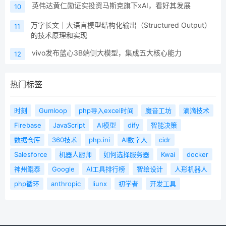
英伟达黄仁勋证实投资马斯克旗下xAI，看好其发展
10
万字长文｜大语言模型结构化输出（Structured Output）
11
的技术原理和实现
vivo发布蓝心3B端侧大模型，集成五大核心能力
12
热门标签
时刻
Gumloop
php导入excel时间
魔音工坊
滴滴技术
Firebase
JavaScript
AI模型
dify
智能决策
数据仓库
360技术
php.ini
AI数字人
cidr
Salesforce
机器人厨师
如何选择服务器
Kwai
docker
神州鲲泰
Google
AI工具排行榜
智绘设计
人形机器人
php循环
anthropic
liunx
初学者
开发工具