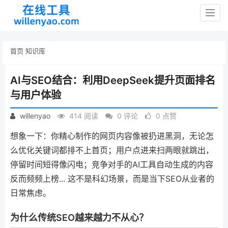
Togg
navig
首页
知识库
AI与SEO结合：利用DeepSeek提升页面排名
与用户体验
willenyao
414 阅读
0 评论
0 点赞
想象一下：你精心制作的网页内容像被扔进黑洞，无论怎
么优化关键词都排不上首页；用户点进来扫两眼就跳出，
停留时间短得像闪电；竞争对手的AI工具自动生成的内容
反而频频上榜... 这不是科幻场景，而是当下SEO从业者的
日常焦虑。
为什么传统SEO越来越力不从心？