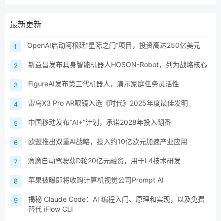
最新更新
OpenAI启动阿根廷“星际之门”项目，投资高达250亿美元
1
新益昌发布具身智能机器人HOSON-Robot，列为战略核心
2
FigureAI发布第三代机器人，演示家庭任务灵活性
3
雷鸟X3 Pro AR眼镜入选《时代》2025年度最佳发明
4
中国移动发布“AI+”计划，承诺2028年投入翻番
5
欧盟推出双重AI战略，投入约10亿欧元加速产业应用
6
滴滴自动驾驶获D轮20亿元融资，用于L4技术研发
7
苹果被曝即将收购计算机视觉公司Prompt AI
8
揭秘 Claude Code：AI 编程入门、原理和实现，以及免费
9
替代 iFlow CLI