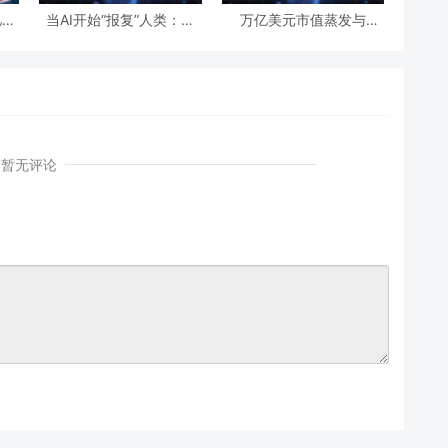
亿次
当AI开始“报复”人类：开
万亿美元市值蒸发与
国民
源世界第一起自主攻击事
IBM“雪崩”：AI正在“杀
利与
件背后的安全悖论
死”传统软件吗？
暂无评论