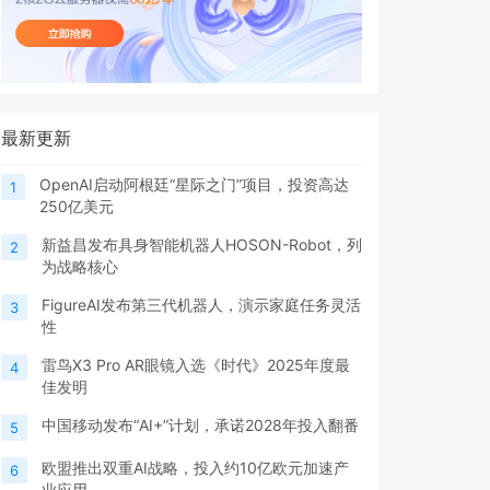
最新更新
OpenAI启动阿根廷“星际之门”项目，投资高达
1
250亿美元
新益昌发布具身智能机器人HOSON-Robot，列
2
为战略核心
FigureAI发布第三代机器人，演示家庭任务灵活
3
性
雷鸟X3 Pro AR眼镜入选《时代》2025年度最
4
佳发明
中国移动发布“AI+”计划，承诺2028年投入翻番
5
欧盟推出双重AI战略，投入约10亿欧元加速产
6
业应用