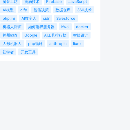
魔音工坊
滴滴技术
Firebase
JavaScript
AI模型
dify
智能决策
数据仓库
360技术
php.ini
AI数字人
cidr
Salesforce
机器人厨师
如何选择服务器
Kwai
docker
神州鲲泰
Google
AI工具排行榜
智绘设计
人形机器人
php循环
anthropic
liunx
初学者
开发工具