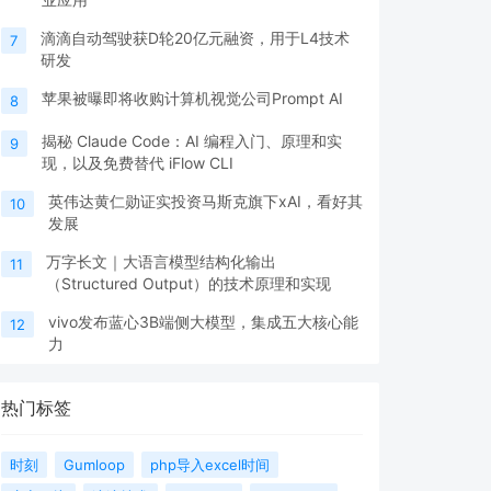
滴滴自动驾驶获D轮20亿元融资，用于L4技术
7
研发
苹果被曝即将收购计算机视觉公司Prompt AI
8
揭秘 Claude Code：AI 编程入门、原理和实
9
现，以及免费替代 iFlow CLI
英伟达黄仁勋证实投资马斯克旗下xAI，看好其
10
发展
万字长文｜大语言模型结构化输出
11
（Structured Output）的技术原理和实现
vivo发布蓝心3B端侧大模型，集成五大核心能
12
力
热门标签
时刻
Gumloop
php导入excel时间