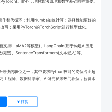
w或PyTorch)。此外，理解算法原理和数学基础同样重要。
化操作替代循环；利用Numba加速计算；选择性能更好的
改写；采用PyTorch的TorchScript进行模型优化。
最新支持LLaMA2等模型)、LangChain(用于构建AI应用
散模型)、SentenceTransformers(文本嵌入)等。
程师是增长最快的职位之一，其中要求Python技能的岗位占比超
机器学习工程师、数据科学家、AI研究员等热门职位，薪资水
)
打赏