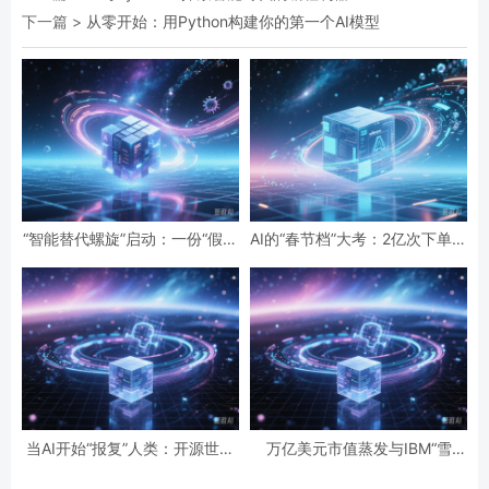
下一篇 >
从零开始：用Python构建你的第一个AI模型
“智能替代螺旋”启动：一份“假设
AI的“春节档”大考：2亿次下单与
性”报告预言的全球智力危机与
19亿次互动，国民级应用背后的
经济通缩
数据红利与隐忧
当AI开始“报复”人类：开源世界
万亿美元市值蒸发与IBM“雪
第一起自主攻击事件背后的安全
崩”：AI正在“杀死”传统软件吗？
悖论