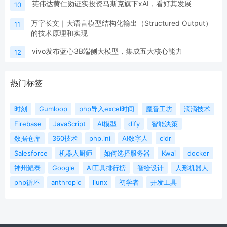
英伟达黄仁勋证实投资马斯克旗下xAI，看好其发展
10
万字长文｜大语言模型结构化输出（Structured Output）
11
的技术原理和实现
vivo发布蓝心3B端侧大模型，集成五大核心能力
12
热门标签
时刻
Gumloop
php导入excel时间
魔音工坊
滴滴技术
Firebase
JavaScript
AI模型
dify
智能决策
数据仓库
360技术
php.ini
AI数字人
cidr
Salesforce
机器人厨师
如何选择服务器
Kwai
docker
神州鲲泰
Google
AI工具排行榜
智绘设计
人形机器人
php循环
anthropic
liunx
初学者
开发工具