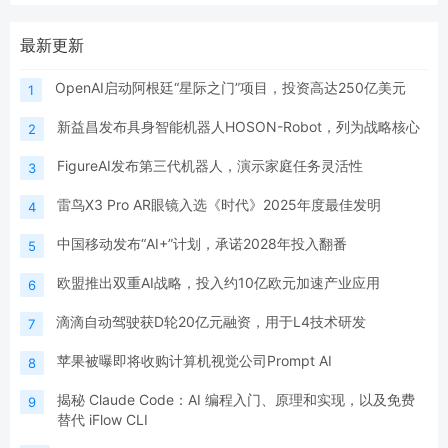
最新更新
OpenAI启动阿根廷“星际之门”项目，投资高达250亿美元
1
新益昌发布具身智能机器人HOSON-Robot，列为战略核心
2
FigureAI发布第三代机器人，演示家庭任务灵活性
3
雷鸟X3 Pro AR眼镜入选《时代》2025年度最佳发明
4
中国移动发布“AI+”计划，承诺2028年投入翻番
5
欧盟推出双重AI战略，投入约10亿欧元加速产业应用
6
滴滴自动驾驶获D轮20亿元融资，用于L4技术研发
7
苹果被曝即将收购计算机视觉公司Prompt AI
8
揭秘 Claude Code：AI 编程入门、原理和实现，以及免费
9
替代 iFlow CLI