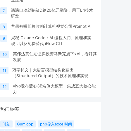
滴滴自动驾驶获D轮20亿元融资，用于L4技术
7
研发
苹果被曝即将收购计算机视觉公司Prompt AI
8
揭秘 Claude Code：AI 编程入门、原理和实
9
现，以及免费替代 iFlow CLI
英伟达黄仁勋证实投资马斯克旗下xAI，看好其
10
发展
万字长文｜大语言模型结构化输出
11
（Structured Output）的技术原理和实现
vivo发布蓝心3B端侧大模型，集成五大核心能
12
力
热门标签
时刻
Gumloop
php导入excel时间