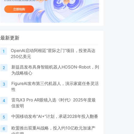
最新更新
OpenAI启动阿根廷“星际之门”项目，投资高达
1
250亿美元
新益昌发布具身智能机器人HOSON-Robot，列
2
为战略核心
FigureAI发布第三代机器人，演示家庭任务灵活
3
性
雷鸟X3 Pro AR眼镜入选《时代》2025年度最
4
佳发明
中国移动发布“AI+”计划，承诺2028年投入翻番
5
欧盟推出双重AI战略，投入约10亿欧元加速产
6
业应用