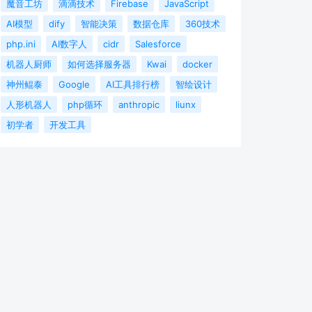
魔音工坊
滴滴技术
Firebase
JavaScript
AI模型
dify
智能决策
数据仓库
360技术
php.ini
AI数字人
cidr
Salesforce
机器人厨师
如何选择服务器
Kwai
docker
神州鲲泰
Google
AI工具排行榜
智绘设计
人形机器人
php循环
anthropic
liunx
初学者
开发工具