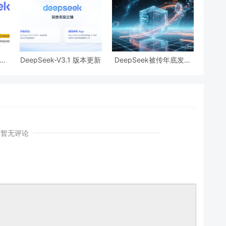
 发
DeepSeek-V3.1 版本更新
DeepSeek被传年底发布
I
AI智能体模型，瞄准多步
操作与自主学习。
暂无评论