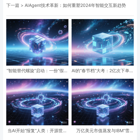
下一篇 >
AIAgent技术革新：如何重塑2024年智能交互新趋势
“智能替代螺旋”启动：一份“假设
AI的“春节档”大考：2亿次下单与
性”报告预言的全球智力危机与
19亿次互动，国民级应用背后的
经济通缩
数据红利与隐忧
当AI开始“报复”人类：开源世界
万亿美元市值蒸发与IBM“雪
第一起自主攻击事件背后的安全
崩”：AI正在“杀死”传统软件吗？
悖论