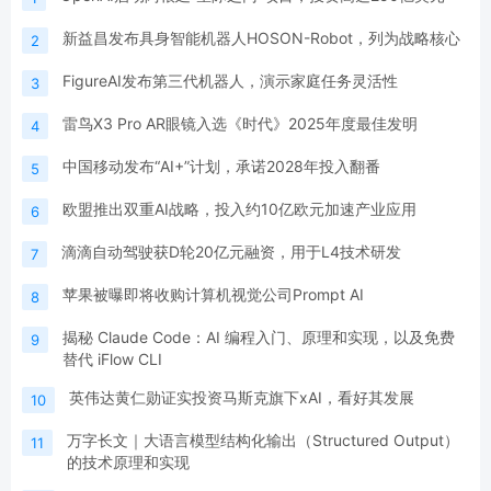
新益昌发布具身智能机器人HOSON-Robot，列为战略核心
2
FigureAI发布第三代机器人，演示家庭任务灵活性
3
雷鸟X3 Pro AR眼镜入选《时代》2025年度最佳发明
4
中国移动发布“AI+”计划，承诺2028年投入翻番
5
欧盟推出双重AI战略，投入约10亿欧元加速产业应用
6
滴滴自动驾驶获D轮20亿元融资，用于L4技术研发
7
苹果被曝即将收购计算机视觉公司Prompt AI
8
揭秘 Claude Code：AI 编程入门、原理和实现，以及免费
9
替代 iFlow CLI
英伟达黄仁勋证实投资马斯克旗下xAI，看好其发展
10
万字长文｜大语言模型结构化输出（Structured Output）
11
的技术原理和实现