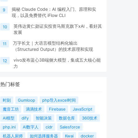
揭秘 Claude Code：AI 编程入门、原理和实
9
现，以及免费替代 iFlow CLI
英伟达黄仁勋证实投资马斯克旗下xAI，看好其
10
发展
万字长文｜大语言模型结构化输出
11
（Structured Output）的技术原理和实现
vivo发布蓝心3B端侧大模型，集成五大核心能
12
力
热门标签
时刻
Gumloop
php导入excel时间
魔音工坊
滴滴技术
Firebase
JavaScript
AI模型
dify
智能决策
数据仓库
360技术
php.ini
AI数字人
cidr
Salesforce
机器人厨师
如何选择服务器
Kwai
docker