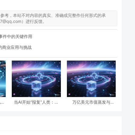
供参考，本站不对内容的真实、准确或完整作任何形式的承
7@qq.com）进行反馈。
际事件中的关键作用
背后的商业应用与挑战
亿次
当AI开始“报复”人类：开
万亿美元市值蒸发与
国民
源世界第一起自主攻击事
IBM“雪崩”：AI正在“杀
利与
件背后的安全悖论
死”传统软件吗？