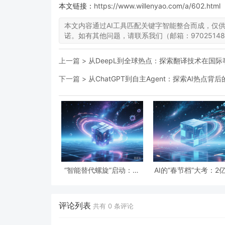
本文链接：
https://www.willenyao.com/a/602.html
本文内容通过AI工具匹配关键字智能整合而成，仅
诺。如有其他问题，请联系我们（邮箱：97025148
上一篇 >
从DeepL到全球热点：探索翻译技术在国
下一篇 >
从ChatGPT到自主Agent：探索AI热点
“智能替代螺旋”启动：一
AI的“春节档”大考：2
份“假设性”报告预言的全
下单与19亿次互动，
球智力危机与经济通缩
级应用背后的数据红
隐忧
评论列表
共有
0
条评论