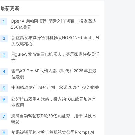
最新更新
OpenAI启动阿根廷“星际之门”项目，投资高达
1
250亿美元
新益昌发布具身智能机器人HOSON-Robot，列
2
为战略核心
FigureAI发布第三代机器人，演示家庭任务灵活
3
性
雷鸟X3 Pro AR眼镜入选《时代》2025年度最
4
佳发明
中国移动发布“AI+”计划，承诺2028年投入翻番
5
欧盟推出双重AI战略，投入约10亿欧元加速产
6
业应用
滴滴自动驾驶获D轮20亿元融资，用于L4技术
7
研发
苹果被曝即将收购计算机视觉公司Prompt AI
8