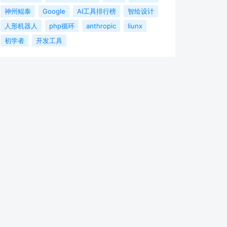
神州鲲泰
Google
AI工具排行榜
智绘设计
人形机器人
php循环
anthropic
liunx
初学者
开发工具