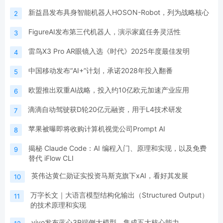
新益昌发布具身智能机器人HOSON-Robot，列为战略核心
2
FigureAI发布第三代机器人，演示家庭任务灵活性
3
雷鸟X3 Pro AR眼镜入选《时代》2025年度最佳发明
4
中国移动发布“AI+”计划，承诺2028年投入翻番
5
欧盟推出双重AI战略，投入约10亿欧元加速产业应用
6
滴滴自动驾驶获D轮20亿元融资，用于L4技术研发
7
苹果被曝即将收购计算机视觉公司Prompt AI
8
揭秘 Claude Code：AI 编程入门、原理和实现，以及免费
9
替代 iFlow CLI
英伟达黄仁勋证实投资马斯克旗下xAI，看好其发展
10
万字长文｜大语言模型结构化输出（Structured Output）
11
的技术原理和实现
vivo发布蓝心3B端侧大模型，集成五大核心能力