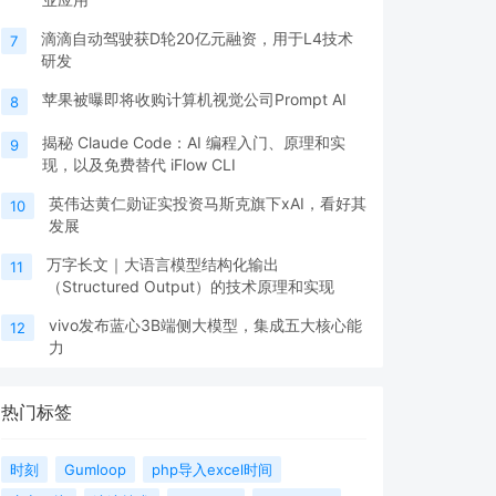
滴滴自动驾驶获D轮20亿元融资，用于L4技术
7
研发
苹果被曝即将收购计算机视觉公司Prompt AI
8
揭秘 Claude Code：AI 编程入门、原理和实
9
现，以及免费替代 iFlow CLI
英伟达黄仁勋证实投资马斯克旗下xAI，看好其
10
发展
万字长文｜大语言模型结构化输出
11
（Structured Output）的技术原理和实现
vivo发布蓝心3B端侧大模型，集成五大核心能
12
力
热门标签
时刻
Gumloop
php导入excel时间