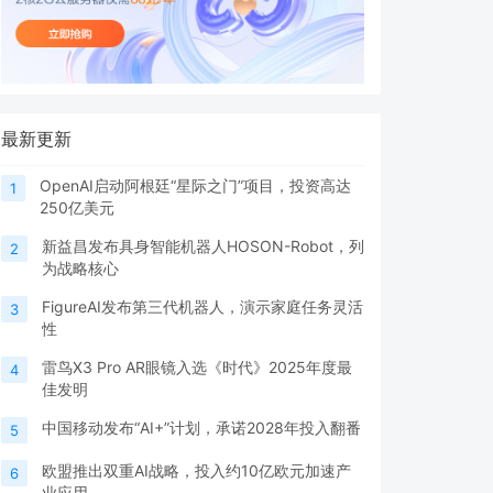
最新更新
OpenAI启动阿根廷“星际之门”项目，投资高达
1
250亿美元
新益昌发布具身智能机器人HOSON-Robot，列
2
为战略核心
FigureAI发布第三代机器人，演示家庭任务灵活
3
性
雷鸟X3 Pro AR眼镜入选《时代》2025年度最
4
佳发明
中国移动发布“AI+”计划，承诺2028年投入翻番
5
欧盟推出双重AI战略，投入约10亿欧元加速产
6
业应用