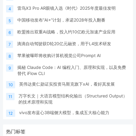
雷鸟X3 Pro AR眼镜入选《时代》2025年度最佳发明
4
中国移动发布“AI+”计划，承诺2028年投入翻番
5
欧盟推出双重AI战略，投入约10亿欧元加速产业应用
6
滴滴自动驾驶获D轮20亿元融资，用于L4技术研发
7
苹果被曝即将收购计算机视觉公司Prompt AI
8
揭秘 Claude Code：AI 编程入门、原理和实现，以及免费
9
替代 iFlow CLI
英伟达黄仁勋证实投资马斯克旗下xAI，看好其发展
10
万字长文｜大语言模型结构化输出（Structured Output）
11
的技术原理和实现
vivo发布蓝心3B端侧大模型，集成五大核心能力
12
热门标签