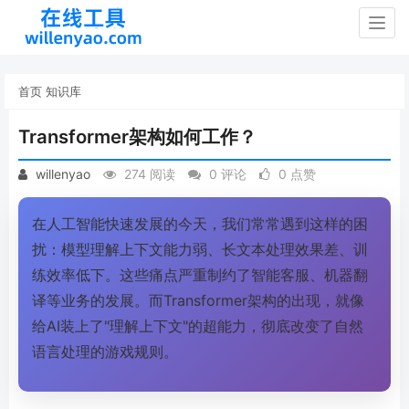
Togg
navig
首页
知识库
Transformer架构如何工作？
willenyao
274 阅读
0 评论
0 点赞
在人工智能快速发展的今天，我们常常遇到这样的困
扰：模型理解上下文能力弱、长文本处理效果差、训
练效率低下。这些痛点严重制约了智能客服、机器翻
译等业务的发展。而Transformer架构的出现，就像
给AI装上了"理解上下文"的超能力，彻底改变了自然
语言处理的游戏规则。