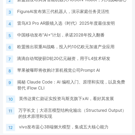
2
FigureAI发布第三代机器人，演示家庭任务灵活性
3
雷鸟X3 Pro AR眼镜入选《时代》2025年度最佳发明
4
中国移动发布“AI+”计划，承诺2028年投入翻番
5
欧盟推出双重AI战略，投入约10亿欧元加速产业应用
6
滴滴自动驾驶获D轮20亿元融资，用于L4技术研发
7
苹果被曝即将收购计算机视觉公司Prompt AI
8
揭秘 Claude Code：AI 编程入门、原理和实现，以及免费
9
替代 iFlow CLI
英伟达黄仁勋证实投资马斯克旗下xAI，看好其发展
10
万字长文｜大语言模型结构化输出（Structured Output）
11
的技术原理和实现
vivo发布蓝心3B端侧大模型，集成五大核心能力
12