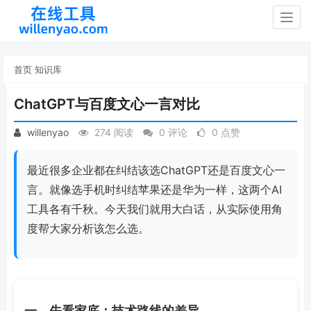
Togg
navig
首页
知识库
ChatGPT与百度文心一言对比
willenyao
274 阅读
0 评论
0 点赞
最近很多企业都在纠结该选ChatGPT还是百度文心一
言。就像选手机时纠结苹果还是华为一样，这两个AI
工具各有千秋。今天我们就用大白话，从实际使用角
度帮大家分析该怎么选。
一、先看家底：技术路线的差异