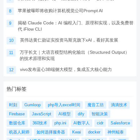
苹果被曝即将收购计算机视觉公司Prompt AI
8
揭秘 Claude Code：AI 编程入门、原理和实现，以及免费替
9
代 iFlow CLI
英伟达黄仁勋证实投资马斯克旗下xAI，看好其发展
10
万字长文｜大语言模型结构化输出（Structured Output）
11
的技术原理和实现
vivo发布蓝心3B端侧大模型，集成五大核心能力
12
热门标签
时刻
Gumloop
php导入excel时间
魔音工坊
滴滴技术
Firebase
JavaScript
AI模型
dify
智能决策
数据仓库
360技术
php.ini
AI数字人
cidr
Salesforce
机器人厨师
如何选择服务器
Kwai
docker
神州鲲泰