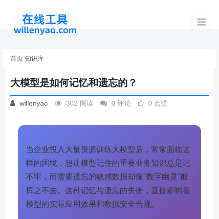
Toggl
navig
首页
知识库
大模型是如何记忆和遗忘的？
willenyao
302 阅读
0 评论
0 点赞
当企业投入大量资源训练大模型后，常常面临这
样的困境：想让模型记住的重要业务知识总是记
不牢，而需要遗忘的敏感数据却像"数字幽灵"般
挥之不去。这种记忆与遗忘的失衡，直接影响着
模型的实际应用效果和数据安全合规。