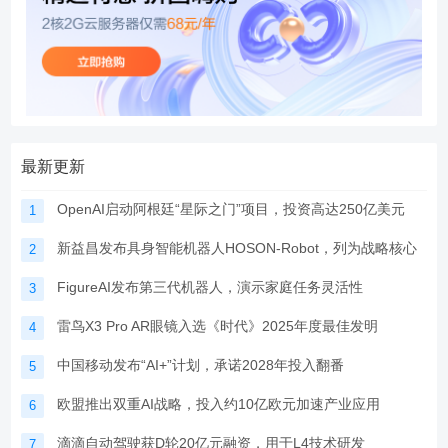
最新更新
OpenAI启动阿根廷“星际之门”项目，投资高达250亿美元
1
新益昌发布具身智能机器人HOSON-Robot，列为战略核心
2
FigureAI发布第三代机器人，演示家庭任务灵活性
3
雷鸟X3 Pro AR眼镜入选《时代》2025年度最佳发明
4
中国移动发布“AI+”计划，承诺2028年投入翻番
5
欧盟推出双重AI战略，投入约10亿欧元加速产业应用
6
滴滴自动驾驶获D轮20亿元融资，用于L4技术研发
7