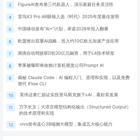
FigureAI发布第三代机器人，演示家庭任务灵活性
3
雷鸟X3 Pro AR眼镜入选《时代》2025年度最佳发明
4
中国移动发布“AI+”计划，承诺2028年投入翻番
5
欧盟推出双重AI战略，投入约10亿欧元加速产业应用
6
滴滴自动驾驶获D轮20亿元融资，用于L4技术研发
7
苹果被曝即将收购计算机视觉公司Prompt AI
8
揭秘 Claude Code：AI 编程入门、原理和实现，以及免费
9
替代 iFlow CLI
英伟达黄仁勋证实投资马斯克旗下xAI，看好其发展
10
万字长文｜大语言模型结构化输出（Structured Output）
11
的技术原理和实现
vivo发布蓝心3B端侧大模型，集成五大核心能力
12