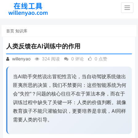
Togg
navig
首页
知识库
人类反馈在AI训练中的作用
willenyao
324 阅读
0 评论
0 点赞
当AI助手突然说出冒犯性言论，当自动驾驶系统做出
匪夷所思的决策，我们不禁要问：这些智能系统为何
会"失控"？问题的核心往往不在于算法本身，而在于
训练过程中缺失了关键一环：人类的价值判断。就像
教育孩子不能只灌输知识，更要培养是非观，AI同样
需要人类的引导。