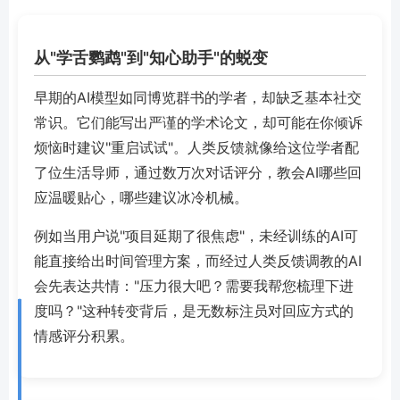
从"学舌鹦鹉"到"知心助手"的蜕变
早期的AI模型如同博览群书的学者，却缺乏基本社交
常识。它们能写出严谨的学术论文，却可能在你倾诉
烦恼时建议"重启试试"。人类反馈就像给这位学者配
了位生活导师，通过数万次对话评分，教会AI哪些回
应温暖贴心，哪些建议冰冷机械。
例如当用户说"项目延期了很焦虑"，未经训练的AI可
能直接给出时间管理方案，而经过人类反馈调教的AI
会先表达共情："压力很大吧？需要我帮您梳理下进
度吗？"这种转变背后，是无数标注员对回应方式的
情感评分积累。