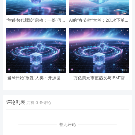
“智能替代螺旋”启动：一份“假设
AI的“春节档”大考：2亿次下单与
性”报告预言的全球智力危机与
19亿次互动，国民级应用背后的
经济通缩
数据红利与隐忧
当AI开始“报复”人类：开源世界
万亿美元市值蒸发与IBM“雪
第一起自主攻击事件背后的安全
崩”：AI正在“杀死”传统软件吗？
悖论
评论列表
共有
0
条评论
暂无评论