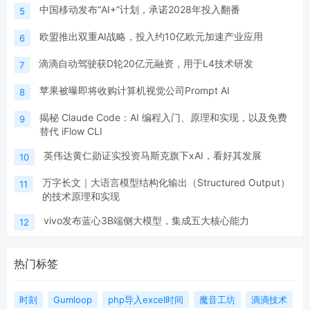
中国移动发布“AI+”计划，承诺2028年投入翻番
5
欧盟推出双重AI战略，投入约10亿欧元加速产业应用
6
滴滴自动驾驶获D轮20亿元融资，用于L4技术研发
7
苹果被曝即将收购计算机视觉公司Prompt AI
8
揭秘 Claude Code：AI 编程入门、原理和实现，以及免费
9
替代 iFlow CLI
英伟达黄仁勋证实投资马斯克旗下xAI，看好其发展
10
万字长文｜大语言模型结构化输出（Structured Output）
11
的技术原理和实现
vivo发布蓝心3B端侧大模型，集成五大核心能力
12
热门标签
时刻
Gumloop
php导入excel时间
魔音工坊
滴滴技术