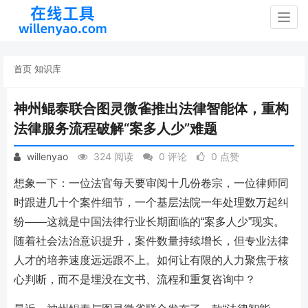
Togg
navig
首页
知识库
神州鲲泰联合图灵微雀推出法律智能体，重构
法律服务流程破解“案多人少”难题
willenyao
324 阅读
0 评论
0 点赞
想象一下：一位法官每天要审阅十几份卷宗，一位律师同
时跟进几十个案件细节，一个基层法院一年处理数万起纠
纷——这就是中国法律行业长期面临的“案多人少”现实。
随着社会法治意识提升，案件数量持续增长，但专业法律
人才的培养速度远远跟不上。如何让有限的人力聚焦于核
心判断，而不是埋没在文书、流程和重复咨询中？