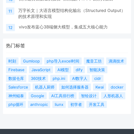
万字长文｜大语言模型结构化输出（Structured Output）
11
的技术原理和实现
vivo发布蓝心3B端侧大模型，集成五大核心能力
12
热门标签
时刻
Gumloop
php导入excel时间
魔音工坊
滴滴技术
Firebase
JavaScript
AI模型
dify
智能决策
数据仓库
360技术
php.ini
AI数字人
cidr
Salesforce
机器人厨师
如何选择服务器
Kwai
docker
神州鲲泰
Google
AI工具排行榜
智绘设计
人形机器人
php循环
anthropic
liunx
初学者
开发工具