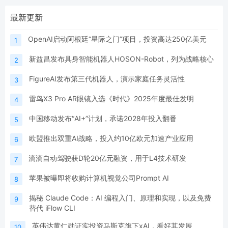
最新更新
OpenAI启动阿根廷“星际之门”项目，投资高达250亿美元
1
新益昌发布具身智能机器人HOSON-Robot，列为战略核心
2
FigureAI发布第三代机器人，演示家庭任务灵活性
3
雷鸟X3 Pro AR眼镜入选《时代》2025年度最佳发明
4
中国移动发布“AI+”计划，承诺2028年投入翻番
5
欧盟推出双重AI战略，投入约10亿欧元加速产业应用
6
滴滴自动驾驶获D轮20亿元融资，用于L4技术研发
7
苹果被曝即将收购计算机视觉公司Prompt AI
8
揭秘 Claude Code：AI 编程入门、原理和实现，以及免费
9
替代 iFlow CLI
英伟达黄仁勋证实投资马斯克旗下xAI，看好其发展
10