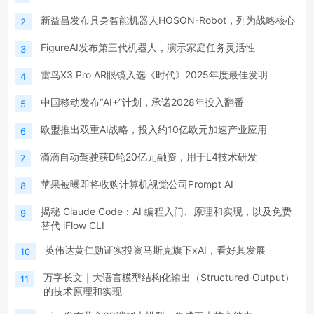
新益昌发布具身智能机器人HOSON-Robot，列为战略核心
2
FigureAI发布第三代机器人，演示家庭任务灵活性
3
雷鸟X3 Pro AR眼镜入选《时代》2025年度最佳发明
4
中国移动发布“AI+”计划，承诺2028年投入翻番
5
欧盟推出双重AI战略，投入约10亿欧元加速产业应用
6
滴滴自动驾驶获D轮20亿元融资，用于L4技术研发
7
苹果被曝即将收购计算机视觉公司Prompt AI
8
揭秘 Claude Code：AI 编程入门、原理和实现，以及免费
9
替代 iFlow CLI
英伟达黄仁勋证实投资马斯克旗下xAI，看好其发展
10
万字长文｜大语言模型结构化输出（Structured Output）
11
的技术原理和实现