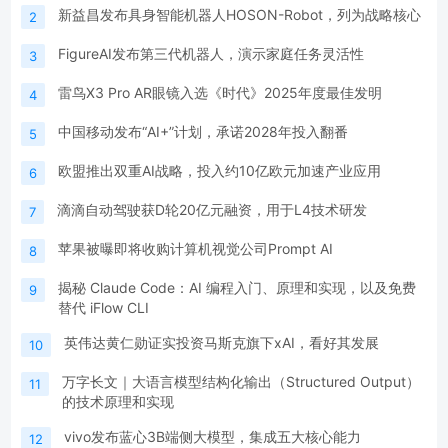
新益昌发布具身智能机器人HOSON-Robot，列为战略核心
2
FigureAI发布第三代机器人，演示家庭任务灵活性
3
雷鸟X3 Pro AR眼镜入选《时代》2025年度最佳发明
4
中国移动发布“AI+”计划，承诺2028年投入翻番
5
欧盟推出双重AI战略，投入约10亿欧元加速产业应用
6
滴滴自动驾驶获D轮20亿元融资，用于L4技术研发
7
苹果被曝即将收购计算机视觉公司Prompt AI
8
揭秘 Claude Code：AI 编程入门、原理和实现，以及免费
9
替代 iFlow CLI
英伟达黄仁勋证实投资马斯克旗下xAI，看好其发展
10
万字长文｜大语言模型结构化输出（Structured Output）
11
的技术原理和实现
vivo发布蓝心3B端侧大模型，集成五大核心能力
12