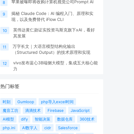
苹果被曝即将收购计算机视觉公司Prompt AI
8
揭秘 Claude Code：AI 编程入门、原理和实
9
现，以及免费替代 iFlow CLI
英伟达黄仁勋证实投资马斯克旗下xAI，看好
10
其发展
万字长文｜大语言模型结构化输出
11
（Structured Output）的技术原理和实现
vivo发布蓝心3B端侧大模型，集成五大核心能
12
力
热门标签
时刻
Gumloop
php导入excel时间
魔音工坊
滴滴技术
Firebase
JavaScript
AI模型
dify
智能决策
数据仓库
360技术
php.ini
AI数字人
cidr
Salesforce