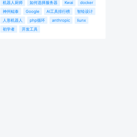
机器人厨师
如何选择服务器
Kwai
docker
神州鲲泰
Google
AI工具排行榜
智绘设计
人形机器人
php循环
anthropic
liunx
初学者
开发工具