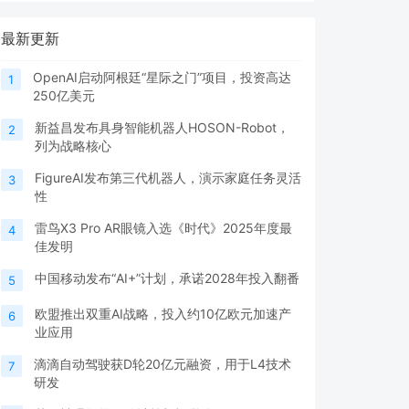
最新更新
OpenAI启动阿根廷“星际之门”项目，投资高达
1
250亿美元
新益昌发布具身智能机器人HOSON-Robot，
2
列为战略核心
FigureAI发布第三代机器人，演示家庭任务灵活
3
性
雷鸟X3 Pro AR眼镜入选《时代》2025年度最
4
佳发明
中国移动发布“AI+”计划，承诺2028年投入翻番
5
欧盟推出双重AI战略，投入约10亿欧元加速产
6
业应用
滴滴自动驾驶获D轮20亿元融资，用于L4技术
7
研发