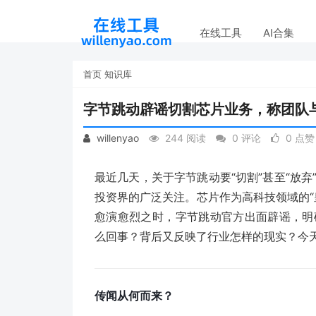
在线工具
AI合集
首页
知识库
字节跳动辟谣切割芯片业务，称团队
willenyao
244 阅读
0 评论
0 点赞
最近几天，关于字节跳动要“切割”甚至“放
投资界的广泛关注。芯片作为高科技领域的“
愈演愈烈之时，字节跳动官方出面辟谣，明
么回事？背后又反映了行业怎样的现实？今
传闻从何而来？