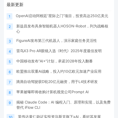
最新更新
OpenAI启动阿根廷“星际之门”项目，投资高达250亿美元
1
新益昌发布具身智能机器人HOSON-Robot，列为战略核
2
心
FigureAI发布第三代机器人，演示家庭任务灵活性
3
雷鸟X3 Pro AR眼镜入选《时代》2025年度最佳发明
4
中国移动发布“AI+”计划，承诺2028年投入翻番
5
欧盟推出双重AI战略，投入约10亿欧元加速产业应用
6
滴滴自动驾驶获D轮20亿元融资，用于L4技术研发
7
苹果被曝即将收购计算机视觉公司Prompt AI
8
揭秘 Claude Code：AI 编程入门、原理和实现，以及免费
9
替代 iFlow CLI
英伟达黄仁勋证实投资马斯克旗下xAI，看好其发展
10