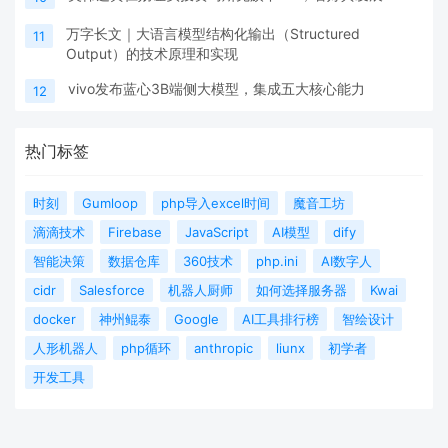
万字长文｜大语言模型结构化输出（Structured
11
Output）的技术原理和实现
vivo发布蓝心3B端侧大模型，集成五大核心能力
12
热门标签
时刻
Gumloop
php导入excel时间
魔音工坊
滴滴技术
Firebase
JavaScript
AI模型
dify
智能决策
数据仓库
360技术
php.ini
AI数字人
cidr
Salesforce
机器人厨师
如何选择服务器
Kwai
docker
神州鲲泰
Google
AI工具排行榜
智绘设计
人形机器人
php循环
anthropic
liunx
初学者
开发工具