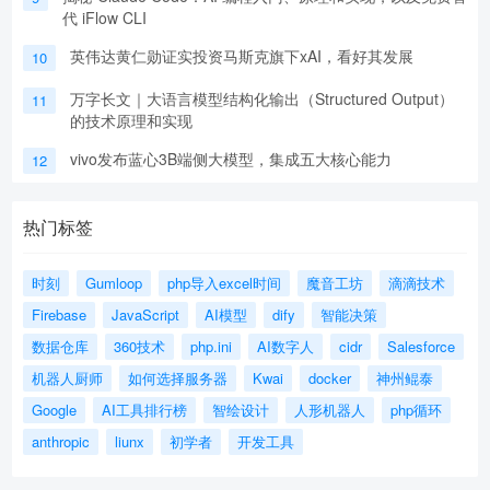
代 iFlow CLI
英伟达黄仁勋证实投资马斯克旗下xAI，看好其发展
10
万字长文｜大语言模型结构化输出（Structured Output）
11
的技术原理和实现
vivo发布蓝心3B端侧大模型，集成五大核心能力
12
热门标签
时刻
Gumloop
php导入excel时间
魔音工坊
滴滴技术
Firebase
JavaScript
AI模型
dify
智能决策
数据仓库
360技术
php.ini
AI数字人
cidr
Salesforce
机器人厨师
如何选择服务器
Kwai
docker
神州鲲泰
Google
AI工具排行榜
智绘设计
人形机器人
php循环
anthropic
liunx
初学者
开发工具