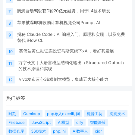
滴滴自动驾驶获D轮20亿元融资，用于L4技术研发
7
苹果被曝即将收购计算机视觉公司Prompt AI
8
揭秘 Claude Code：AI 编程入门、原理和实现，以及免费
9
替代 iFlow CLI
英伟达黄仁勋证实投资马斯克旗下xAI，看好其发展
10
万字长文｜大语言模型结构化输出（Structured Output）
11
的技术原理和实现
vivo发布蓝心3B端侧大模型，集成五大核心能力
12
热门标签
时刻
Gumloop
php导入excel时间
魔音工坊
滴滴技术
Firebase
JavaScript
AI模型
dify
智能决策
数据仓库
360技术
php.ini
AI数字人
cidr