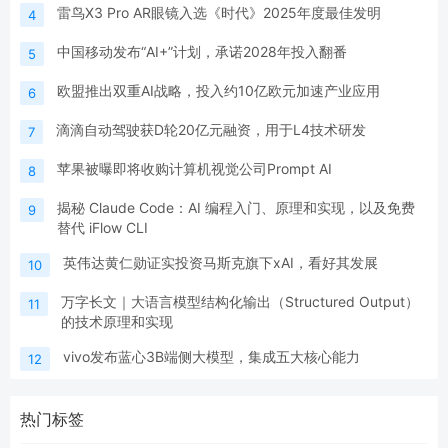
雷鸟X3 Pro AR眼镜入选《时代》2025年度最佳发明
4
中国移动发布“AI+”计划，承诺2028年投入翻番
5
欧盟推出双重AI战略，投入约10亿欧元加速产业应用
6
滴滴自动驾驶获D轮20亿元融资，用于L4技术研发
7
苹果被曝即将收购计算机视觉公司Prompt AI
8
揭秘 Claude Code：AI 编程入门、原理和实现，以及免费
9
替代 iFlow CLI
英伟达黄仁勋证实投资马斯克旗下xAI，看好其发展
10
万字长文｜大语言模型结构化输出（Structured Output）
11
的技术原理和实现
vivo发布蓝心3B端侧大模型，集成五大核心能力
12
热门标签