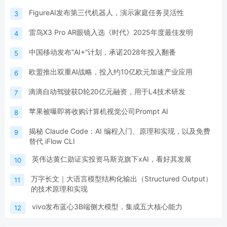
FigureAI发布第三代机器人，演示家庭任务灵活性
3
雷鸟X3 Pro AR眼镜入选《时代》2025年度最佳发明
4
中国移动发布“AI+”计划，承诺2028年投入翻番
5
欧盟推出双重AI战略，投入约10亿欧元加速产业应用
6
滴滴自动驾驶获D轮20亿元融资，用于L4技术研发
7
苹果被曝即将收购计算机视觉公司Prompt AI
8
揭秘 Claude Code：AI 编程入门、原理和实现，以及免费
9
替代 iFlow CLI
英伟达黄仁勋证实投资马斯克旗下xAI，看好其发展
10
万字长文｜大语言模型结构化输出（Structured Output）
11
的技术原理和实现
vivo发布蓝心3B端侧大模型，集成五大核心能力
12