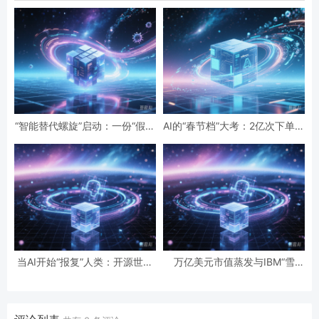
“智能替代螺旋”启动：一份“假设
AI的“春节档”大考：2亿次下单与
性”报告预言的全球智力危机与
19亿次互动，国民级应用背后的
经济通缩
数据红利与隐忧
当AI开始“报复”人类：开源世界
万亿美元市值蒸发与IBM“雪
第一起自主攻击事件背后的安全
崩”：AI正在“杀死”传统软件吗？
悖论