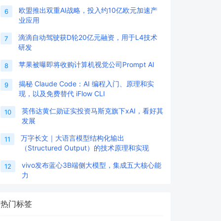
欧盟推出双重AI战略，投入约10亿欧元加速产
6
业应用
滴滴自动驾驶获D轮20亿元融资，用于L4技术
7
研发
苹果被曝即将收购计算机视觉公司Prompt AI
8
揭秘 Claude Code：AI 编程入门、原理和实
9
现，以及免费替代 iFlow CLI
英伟达黄仁勋证实投资马斯克旗下xAI，看好其
10
发展
万字长文｜大语言模型结构化输出
11
（Structured Output）的技术原理和实现
vivo发布蓝心3B端侧大模型，集成五大核心能
12
力
热门标签