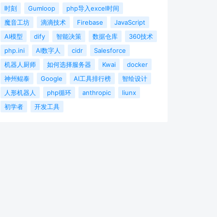
时刻
Gumloop
php导入excel时间
魔音工坊
滴滴技术
Firebase
JavaScript
AI模型
dify
智能决策
数据仓库
360技术
php.ini
AI数字人
cidr
Salesforce
机器人厨师
如何选择服务器
Kwai
docker
神州鲲泰
Google
AI工具排行榜
智绘设计
人形机器人
php循环
anthropic
liunx
初学者
开发工具