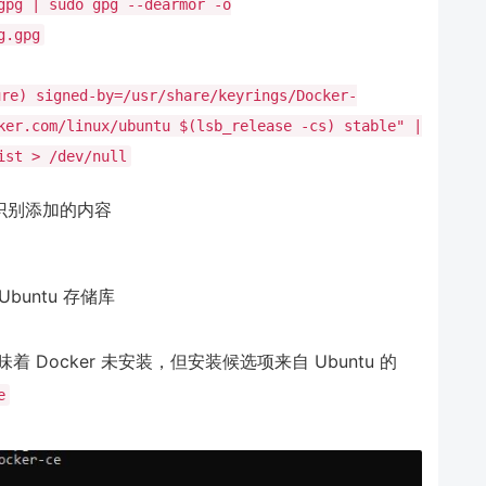
gpg | sudo gpg --dearmor -o
g.gpg
ure) signed-by=/usr/share/keyrings/Docker-
ker.com/linux/ubuntu $(lsb_release -cs) stable" |
ist > /dev/null
识别添加的内容
buntu 存储库
Docker 未安装，但安装候选项来自 Ubuntu 的
e