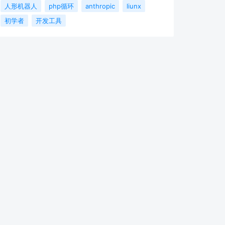
人形机器人
php循环
anthropic
liunx
初学者
开发工具