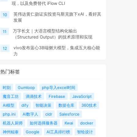
现，以及免费替代 iFlow CLI
英伟达黄仁勋证实投资马斯克旗下xAI，看好其
10
发展
万字长文｜大语言模型结构化输出
11
（Structured Output）的技术原理和实现
vivo发布蓝心3B端侧大模型，集成五大核心能
12
力
热门标签
时刻
Gumloop
php导入excel时间
魔音工坊
滴滴技术
Firebase
JavaScript
AI模型
dify
智能决策
数据仓库
360技术
php.ini
AI数字人
cidr
Salesforce
机器人厨师
如何选择服务器
Kwai
docker
神州鲲泰
Google
AI工具排行榜
智绘设计