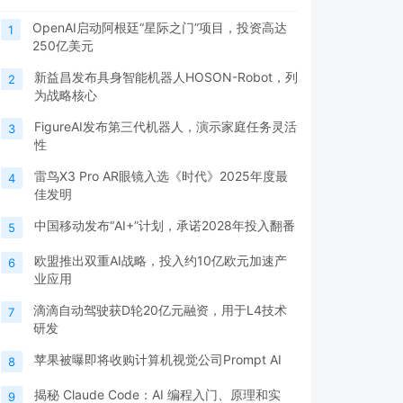
OpenAI启动阿根廷“星际之门”项目，投资高达
1
250亿美元
新益昌发布具身智能机器人HOSON-Robot，列
2
为战略核心
FigureAI发布第三代机器人，演示家庭任务灵活
3
性
雷鸟X3 Pro AR眼镜入选《时代》2025年度最
4
佳发明
中国移动发布“AI+”计划，承诺2028年投入翻番
5
欧盟推出双重AI战略，投入约10亿欧元加速产
6
业应用
滴滴自动驾驶获D轮20亿元融资，用于L4技术
7
研发
苹果被曝即将收购计算机视觉公司Prompt AI
8
揭秘 Claude Code：AI 编程入门、原理和实
9