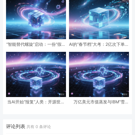
“智能替代螺旋”启动：一份“假设
AI的“春节档”大考：2亿次下单与
性”报告预言的全球智力危机与
19亿次互动，国民级应用背后的
经济通缩
数据红利与隐忧
当AI开始“报复”人类：开源世界
万亿美元市值蒸发与IBM“雪
第一起自主攻击事件背后的安全
崩”：AI正在“杀死”传统软件吗？
悖论
评论列表
共有
0
条评论