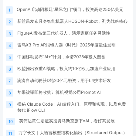
OpenAI启动阿根廷“星际之门”项目，投资高达250亿美元
1
新益昌发布具身智能机器人HOSON-Robot，列为战略核心
2
FigureAI发布第三代机器人，演示家庭任务灵活性
3
雷鸟X3 Pro AR眼镜入选《时代》2025年度最佳发明
4
中国移动发布“AI+”计划，承诺2028年投入翻番
5
欧盟推出双重AI战略，投入约10亿欧元加速产业应用
6
滴滴自动驾驶获D轮20亿元融资，用于L4技术研发
7
苹果被曝即将收购计算机视觉公司Prompt AI
8
揭秘 Claude Code：AI 编程入门、原理和实现，以及免费
9
替代 iFlow CLI
英伟达黄仁勋证实投资马斯克旗下xAI，看好其发展
10
万字长文｜大语言模型结构化输出（Structured Output）
11