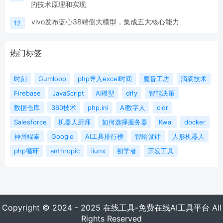
的技术原理和实现
vivo发布蓝心3B端侧大模型，集成五大核心能力
12
热门标签
时刻
Gumloop
php导入excel时间
魔音工坊
滴滴技术
Firebase
JavaScript
AI模型
dify
智能决策
数据仓库
360技术
php.ini
AI数字人
cidr
Salesforce
机器人厨师
如何选择服务器
Kwai
docker
神州鲲泰
Google
AI工具排行榜
智绘设计
人形机器人
php循环
anthropic
liunx
初学者
开发工具
Copyright © 2024 - 2025 在线工具-免费在线AI工具平台 All
Rights Reserved