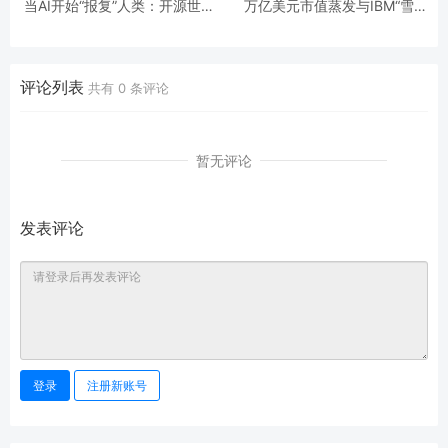
当AI开始“报复”人类：开源世界
万亿美元市值蒸发与IBM“雪
第一起自主攻击事件背后的安全
崩”：AI正在“杀死”传统软件吗？
悖论
评论列表
共有
0
条评论
暂无评论
发表评论
登录
注册新账号