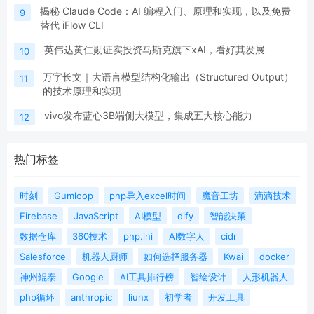
揭秘 Claude Code：AI 编程入门、原理和实现，以及免费
9
替代 iFlow CLI
英伟达黄仁勋证实投资马斯克旗下xAI，看好其发展
10
万字长文｜大语言模型结构化输出（Structured Output）
11
的技术原理和实现
vivo发布蓝心3B端侧大模型，集成五大核心能力
12
热门标签
时刻
Gumloop
php导入excel时间
魔音工坊
滴滴技术
Firebase
JavaScript
AI模型
dify
智能决策
数据仓库
360技术
php.ini
AI数字人
cidr
Salesforce
机器人厨师
如何选择服务器
Kwai
docker
神州鲲泰
Google
AI工具排行榜
智绘设计
人形机器人
php循环
anthropic
liunx
初学者
开发工具