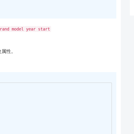
rand
model
year
start
改属性。