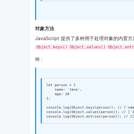
对象方法
JavaScript 提供了多种用于处理对象的内置方
Object.keys()
Object.values()
Object.ent
例：
let
person
=
{
name
:
'
Jane
'
,
age
:
28
};
console
.
log
(
Object
.
keys
(
person
));
// ['na
console
.
log
(
Object
.
values
(
person
));
// ['
console
.
log
(
Object
.
entries
(
person
));
// [