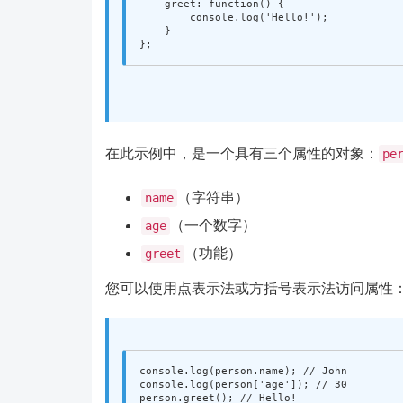
greet
:
function
()
{
console
.
log
(
'
Hello!
'
);
}
};
在此示例中，是一个具有三个属性的对象：
pe
（字符串）
name
（一个数字）
age
（功能）
greet
您可以使用点表示法或方括号表示法访问属性
console
.
log
(
person
.
name
);
// John
console
.
log
(
person
[
'
age
'
]);
// 30
person
.
greet
();
// Hello!