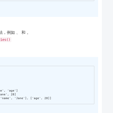
法，例如 、 和 。
ries()
me', 'age']
Jane', 28]
['name', 'Jane'], ['age', 28]]