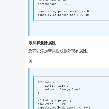
person
.
name
=
'
Bob
'
;
person
[
'
age
'
]
=
30
;
console
.
log
(
person
.
name
);
// Bob
console
.
log
(
person
.
age
);
// 30
添加和删除属性
您可以添加新属性或删除现有属性。
例：
let
book
=
{
title
:
'
1984
'
,
author
:
'
George Orwell
'
};
// Adding a property
book
.
year
=
1949
;
console
.
log
(
book
.
year
);
// 1949