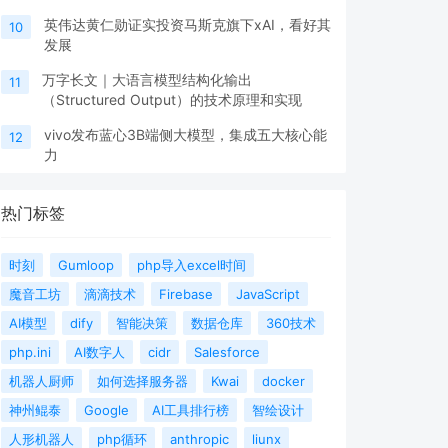
英伟达黄仁勋证实投资马斯克旗下xAI，看好其
10
发展
万字长文｜大语言模型结构化输出
11
（Structured Output）的技术原理和实现
vivo发布蓝心3B端侧大模型，集成五大核心能
12
力
热门标签
时刻
Gumloop
php导入excel时间
魔音工坊
滴滴技术
Firebase
JavaScript
AI模型
dify
智能决策
数据仓库
360技术
php.ini
AI数字人
cidr
Salesforce
机器人厨师
如何选择服务器
Kwai
docker
神州鲲泰
Google
AI工具排行榜
智绘设计
人形机器人
php循环
anthropic
liunx