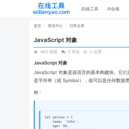
在线工具
AI合集
首页
资讯中心
日常分享
JavaScript 对象
483 阅读
0 评论
0 点赞
JavaScript 对象
JavaScript 对象是该语言的基本构建块
是字符串（或 Symbol），值可以是任何数
例：
let
person
=
{
name
:
'
John
'
,
age
:
30
,