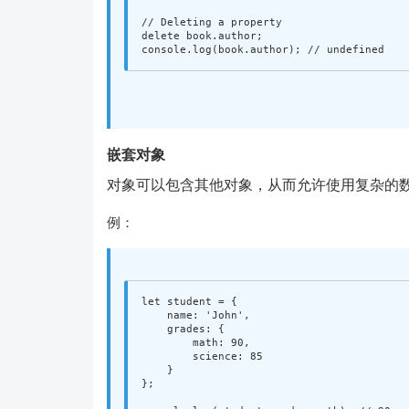
// Deleting a property
delete
book
.
author
;
console
.
log
(
book
.
author
);
// undefined
嵌套对象
对象可以包含其他对象，从而允许使用复杂的
例：
let
student
=
{
name
:
'
John
'
,
grades
:
{
math
:
90
,
science
:
85
}
};