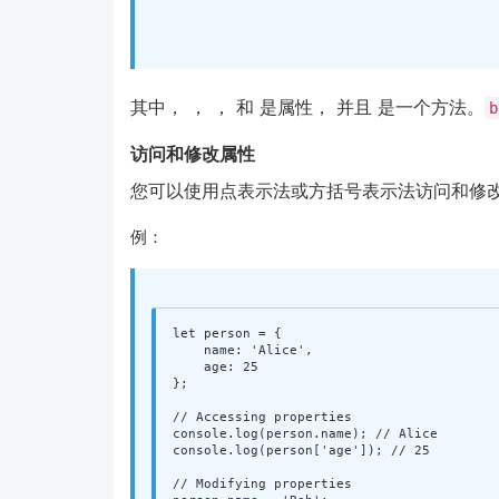
其中， ， ， 和 是属性， 并且 是一个方法。
b
访问和修改属性
您可以使用点表示法或方括号表示法访问和修
例：
let
person
=
{
name
:
'
Alice
'
,
age
:
25
};
// Accessing properties
console
.
log
(
person
.
name
);
// Alice
console
.
log
(
person
[
'
age
'
]);
// 25
// Modifying properties