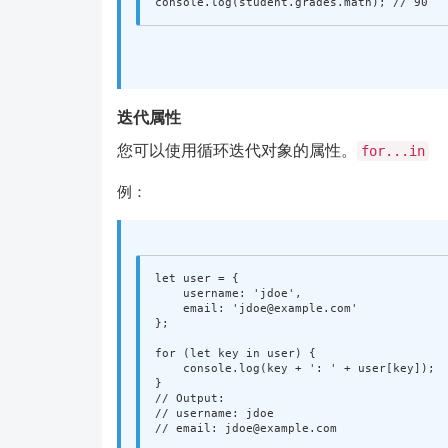
console
.
log
(
student
.
grades
.
math
);
// 90
迭代属性
您可以使用循环迭代对象的属性。
for...in
例：
let
user
=
{
username
:
'
jdoe
'
,
email
:
'
jdoe@example.com
'
};
for 
(
let
key
in
user
)
{
console
.
log
(
key
+
'
: 
'
+
user
[
key
]);
}
// Output:
// username: jdoe
// email: jdoe@example.com