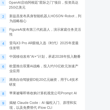
OpenAI启动阿根廷“星际之门”项目，投资高达
1
250亿美元
新益昌发布具身智能机器人HOSON-Robot，列
2
为战略核心
FigureAI发布第三代机器人，演示家庭任务灵活
3
性
雷鸟X3 Pro AR眼镜入选《时代》2025年度最
4
佳发明
中国移动发布“AI+”计划，承诺2028年投入翻番
5
欧盟推出双重AI战略，投入约10亿欧元加速产
6
业应用
滴滴自动驾驶获D轮20亿元融资，用于L4技术
7
研发
苹果被曝即将收购计算机视觉公司Prompt AI
8
揭秘 Claude Code：AI 编程入门、原理和实
9
现，以及免费替代 iFlow CLI