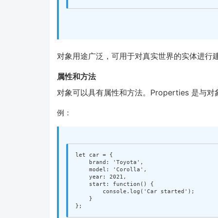
对象用途广泛，可用于对真实世界的实体进行
属性和方法
对象可以具有属性和方法。Properties 是与
例：
let
car
=
{
brand
:
'
Toyota
'
,
model
:
'
Corolla
'
,
year
:
2021
,
start
:
function
()
{
console
.
log
(
'
Car started
'
);
}
};