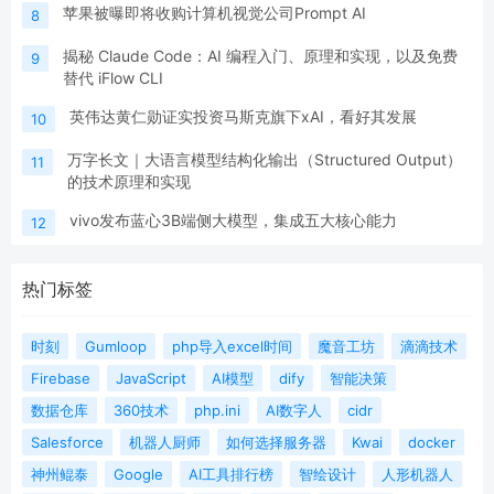
苹果被曝即将收购计算机视觉公司Prompt AI
8
揭秘 Claude Code：AI 编程入门、原理和实现，以及免费
9
替代 iFlow CLI
英伟达黄仁勋证实投资马斯克旗下xAI，看好其发展
10
万字长文｜大语言模型结构化输出（Structured Output）
11
的技术原理和实现
vivo发布蓝心3B端侧大模型，集成五大核心能力
12
热门标签
时刻
Gumloop
php导入excel时间
魔音工坊
滴滴技术
Firebase
JavaScript
AI模型
dify
智能决策
数据仓库
360技术
php.ini
AI数字人
cidr
Salesforce
机器人厨师
如何选择服务器
Kwai
docker
神州鲲泰
Google
AI工具排行榜
智绘设计
人形机器人