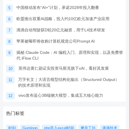
中国移动发布“AI+”计划，承诺2028年投入翻番
5
欧盟推出双重AI战略，投入约10亿欧元加速产业应用
6
滴滴自动驾驶获D轮20亿元融资，用于L4技术研发
7
苹果被曝即将收购计算机视觉公司Prompt AI
8
揭秘 Claude Code：AI 编程入门、原理和实现，以及免费替
9
代 iFlow CLI
英伟达黄仁勋证实投资马斯克旗下xAI，看好其发展
10
万字长文｜大语言模型结构化输出（Structured Output）
11
的技术原理和实现
vivo发布蓝心3B端侧大模型，集成五大核心能力
12
热门标签
时刻
Gumloop
php导入excel时间
魔音工坊
滴滴技术